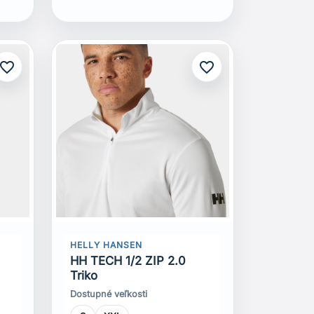
avorite_border
favorite_border
HELLY HANSEN
0
HH TECH 1/2 ZIP 2.0
Triko
Dostupné veľkosti