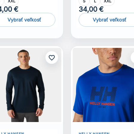
S
XXL
S
L
XXL
4,00 €
34,00 €
Vybrať veľkosť
Vybrať veľkosť
favorite_border
f
LLY HANSEN
HELLY HANSEN