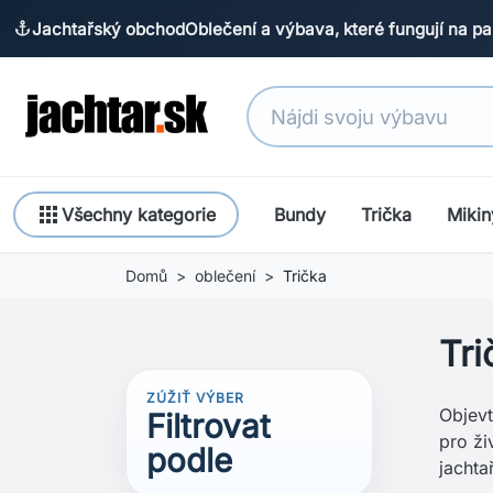
Jachtařský obchod
Oblečení a výbava, které fungují na pa
anchor
apps
Všechny kategorie
Bundy
Trička
Mikin
Domů
oblečení
Trička
Tri
ZÚŽIŤ VÝBER
Objevt
Filtrovat
pro ži
podle
jachta