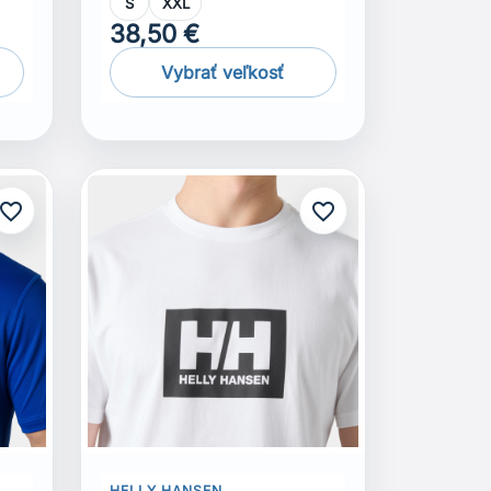
S
XXL
38,50 €
Vybrať veľkosť
avorite_border
favorite_border
HELLY HANSEN