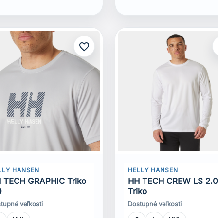
favorite_border
f
LLY HANSEN
HELLY HANSEN
 TECH GRAPHIC Triko
HH TECH CREW LS 2.
0
Triko
tupné veľkosti
Dostupné veľkosti