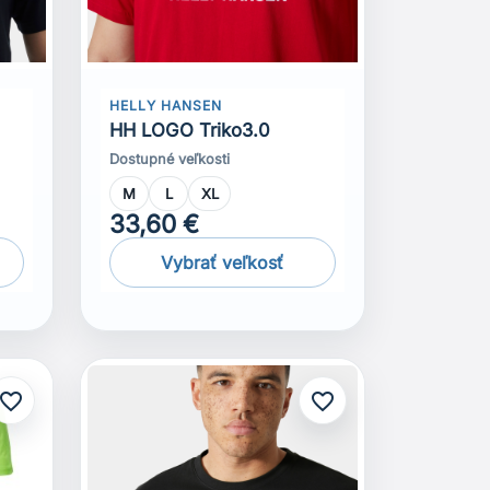
HELLY HANSEN
HH LOGO Triko3.0
Dostupné veľkosti
M
L
XL
33,60 €
Vybrať veľkosť
avorite_border
favorite_border