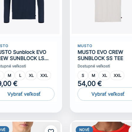
STO
MUSTO
STO Sunblock EVO
MUSTO EVO CREW
EW SUNBLOCK LS
SUNBLOCK SS TEE
E
tupné veľkosti
Dostupné veľkosti
S
M
L
XL
XXL
S
M
XL
XXL
9,00 €
54,00 €
Vybrať veľkosť
Vybrať veľkosť
OVÉ
NOVÉ
favorite_border
f