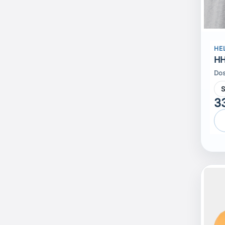
HE
HH
Dos
3