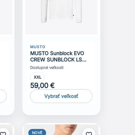
MUSTO
MUSTO Sunblock EVO
CREW SUNBLOCK LS
TEE
Dostupné veľkosti
XXL
59,00 €
Vybrať veľkosť
NOVÉ
avorite_border
favorite_border