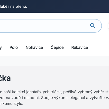
lubě i na břehu.
search
y
Polo
Nohavice
Čepice
Rukavice
čka
e naši kolekci jachtařských triček, pečlivě vybraný výběr
vot na vodě i mimo ni. Spojte výkon s elegancí a vytvořte
řskému stylu.