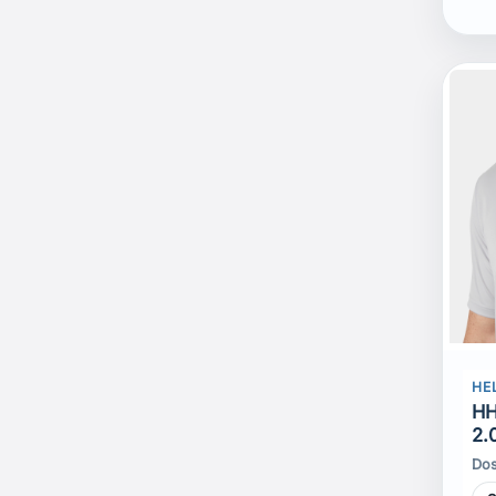
HE
HH
2.
Dos