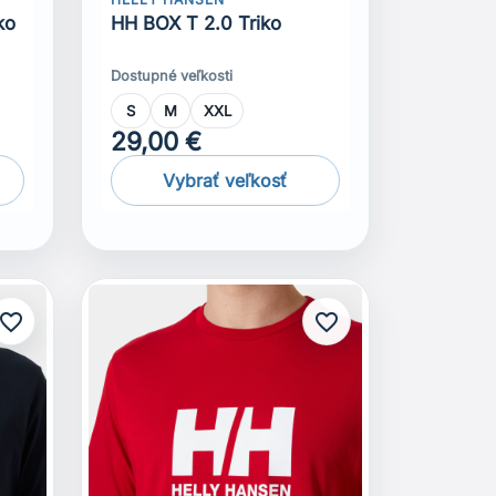
ko
HH BOX T 2.0 Triko
Dostupné veľkosti
S
M
XXL
29,00 €
Vybrať veľkosť
avorite_border
favorite_border