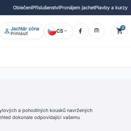
Oblečení
Příslušenství
Pronájem jachet
Plavby a kurzy
Jachtár zóna
0
shopping_cart
person_outline
CS
expand_more
Prihlásiť
0 po
Košík
0 položek
Košík je zatiaľ prázdny.
 stylových a pohodlných kousků navržených
 vzhled dokonale odpovídající vašemu