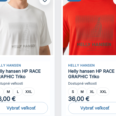
LLY HANSEN
HELLY HANSEN
lly hansen HP RACE
Helly hansen HP RACE
APHIC Triko
GRAPHIC Triko
tupné veľkosti
Dostupné veľkosti
S
M
L
XXL
S
M
XL
XXL
6,00 €
36,00 €
Vybrať veľkosť
Vybrať veľkosť