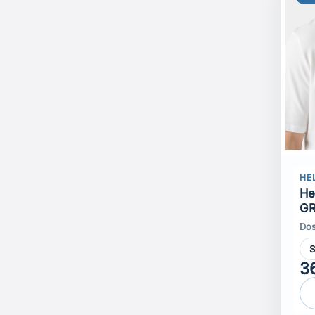
HE
He
GR
Dos
3