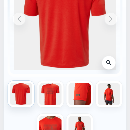
DOMŮ
34419_222-S
NOVINKA
HELLY HANSEN
Helly hansen HP RACE
GRAPHIC Triko