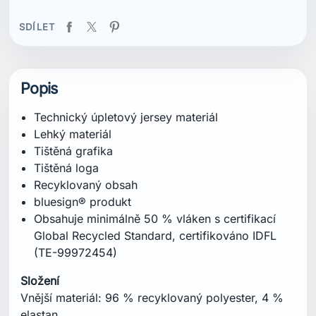
Global Recycled Standard, certifikováno IDFL
(TE-99972454)
Složení
Vnější materiál: 96 % recyklovaný polyester, 4 %
elastan
Certifikace
Recyklovaný obsah
bluesign® produkt
Obsahuje minimálně 50 % vláken s certifikací
Global Recycled Standard, certifikováno IDFL (TE-
99972454)
Střih
Přiléhavý
Specifikace
Hmotnost: 185 g
Délka zad od středu límce: 70 cm