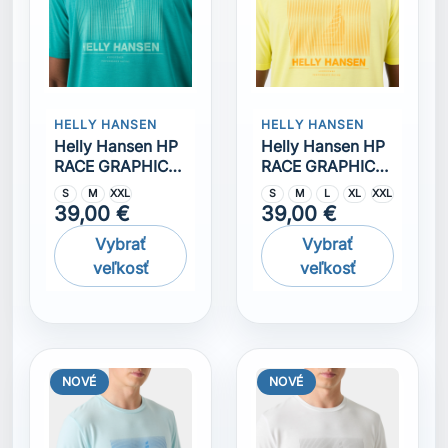
NOVÉ
NOVÉ
HELLY HANSEN
HELLY HANSEN
Helly hansen HP
Helly hansen HP
RACE GRAPHIC
RACE GRAPHIC
Triko
Triko
S
M
L
S
M
L
XXL
36,00 €
36,00 €
Vybrať
Vybrať
veľkosť
veľkosť