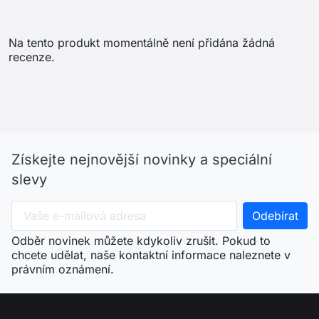
Odběr novinek můžete kdykoliv zrušit. Pokud to
chcete udělat, naše kontaktní informace naleznete v
právním oznámení.
arrow_drop_down
Menu
arrow_drop_down
Váš účet
arrow_drop_down
Informace o obchodu