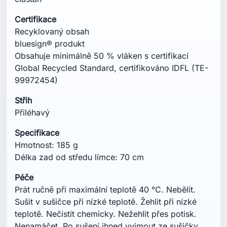
Péče
Prát ručně při maximální teplotě 40 °C. Nebělit.
Sušit v sušičce při nízké teplotě. Žehlit při nízké
teplotě. Nečistit chemicky. Nežehlit přes potisk.
Nenamáčet. Po sušení ihned vyjmout ze sušičky.
Prát naruby. Prát s podobnými barvami.