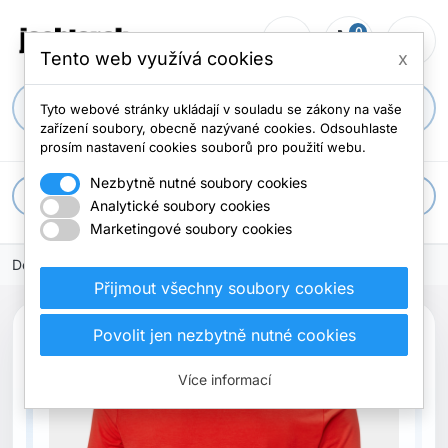
0
person_outline
shopping_cart
menu
0 položek
Tento web využívá cookies
x
search
Tyto webové stránky ukládají v souladu se zákony na vaše
zařízení soubory, obecně nazývané cookies. Odsouhlaste
prosím nastavení cookies souborů pro použití webu.
Nezbytně nutné soubory cookies
apps
Všechny kategorie
Analytické soubory cookies
Marketingové soubory cookies
Domů
Přijmout všechny soubory cookies
search
Povolit jen nezbytně nutné cookies
Previous
Next
Nové
Více informací