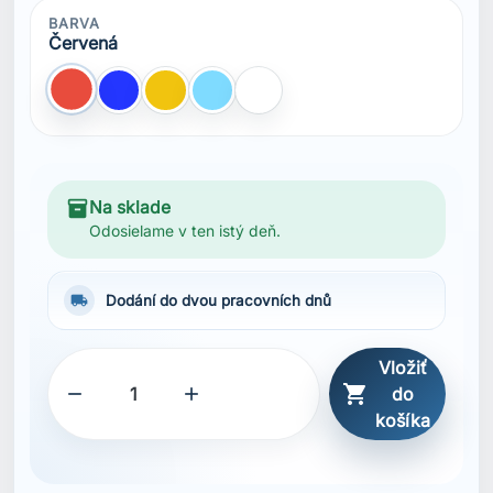
Vložiť



do
košíka
SDÍLET
Popis
Technický úpletový jersey materiál
Lehký materiál
Tištěná grafika
Tištěná loga
Recyklovaný obsah
bluesign® produkt
Obsahuje minimálně 50 % vláken s certifikací