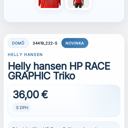
36,00 €
S DPH
Pánské tričko HP Race Sailing má nové
pigmentově barvené grafiky, které mu dodávají
jemný, lehce vybledlý vzhled. Materiál je
vyroben technologií S.Café®, která pomáhá
chránit před sluncem, neutralizuje pachy a
rychle schne.
4směrně elastický materiál poskytuje pohodlný
a pružný střih, zatímco ochrana UPF 40 nabízí
dodatečnou ochranu před sluncem při plachtění
i dalších outdoorových aktivitách.
VELIKOST
S