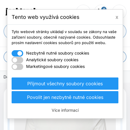
0
person_outline
shopping_cart
menu
0 položek
Tento web využívá cookies
x
search
Tyto webové stránky ukládají v souladu se zákony na vaše
zařízení soubory, obecně nazývané cookies. Odsouhlaste
prosím nastavení cookies souborů pro použití webu.
Nezbytně nutné soubory cookies
apps
Všechny kategorie
Analytické soubory cookies
Marketingové soubory cookies
Domů
Přijmout všechny soubory cookies
search
Povolit jen nezbytně nutné cookies
Previous
Next
Nové
Více informací