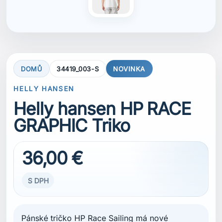
S DPH
Pánské tričko HP Race Sailing má nové
pigmentově barvené grafiky, které mu dodávají
jemný, lehce vybledlý vzhled. Materiál je
vyroben technologií S.Café®, která pomáhá
chránit před sluncem, neutralizuje pachy a
rychle schne.
4směrně elastický materiál poskytuje pohodlný
a pružný střih, zatímco ochrana UPF 40 nabízí
dodatečnou ochranu před sluncem při plachtění
i dalších outdoorových aktivitách.
VELIKOST
S