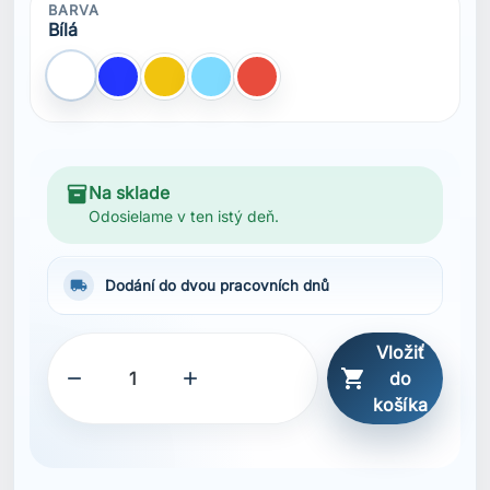



do
košíka
SDÍLET
Popis
Technický úpletový jersey materiál
Lehký materiál
Tištěná grafika
Tištěná loga
Recyklovaný obsah
bluesign® produkt
Obsahuje minimálně 50 % vláken s certifikací
Global Recycled Standard, certifikováno IDFL