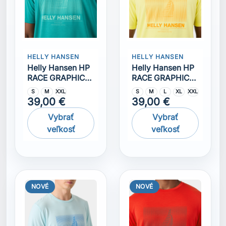
NOVÉ
NOVÉ
HELLY HANSEN
HELLY HANSEN
Helly hansen HP
Helly hansen HP
RACE GRAPHIC
RACE GRAPHIC
Triko
Triko
S
M
L
S
M
XL
XXL
36,00 €
36,00 €
Vybrať
Vybrať
veľkosť
veľkosť