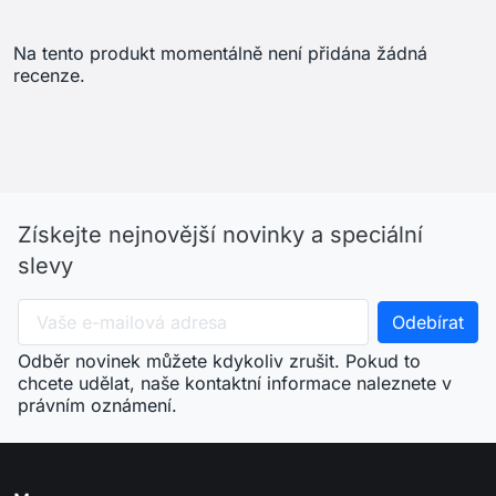
chcete udělat, naše kontaktní informace naleznete v
právním oznámení.
arrow_drop_down
Menu
arrow_drop_down
Váš účet
arrow_drop_down
Informace o obchodu