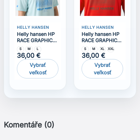
Komentáře (0)
Na tento produkt momentálně není přidána žádná
recenze.
Získejte nejnovější novinky a speciální
slevy
Odběr novinek můžete kdykoliv zrušit. Pokud to