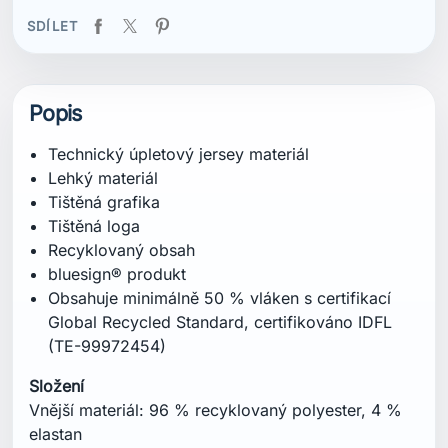
(TE-99972454)
Složení
Vnější materiál: 96 % recyklovaný polyester, 4 %
elastan
Certifikace
Recyklovaný obsah
bluesign® produkt
Obsahuje minimálně 50 % vláken s certifikací
Global Recycled Standard, certifikováno IDFL (TE-
99972454)
Střih
Přiléhavý
Specifikace
Hmotnost: 185 g
Délka zad od středu límce: 70 cm