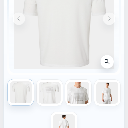
DOMŮ
34419_003-S
NOVINKA
HELLY HANSEN
Helly hansen HP RACE
GRAPHIC Triko
36,00 €