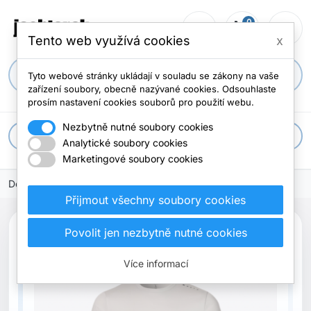
0
person_outline
shopping_cart
menu
0 položek
Tento web využívá cookies
x
search
Tyto webové stránky ukládají v souladu se zákony na vaše
zařízení soubory, obecně nazývané cookies. Odsouhlaste
prosím nastavení cookies souborů pro použití webu.
Nezbytně nutné soubory cookies
apps
Všechny kategorie
Analytické soubory cookies
Marketingové soubory cookies
Domů
Přijmout všechny soubory cookies
Povolit jen nezbytně nutné cookies
Nové
Více informací