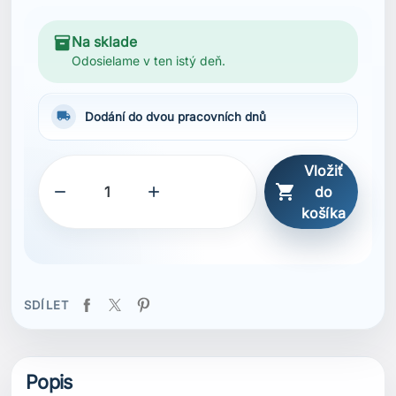
inventory_2
Na sklade
Odosielame v ten istý deň.
local_shipping
Dodání do dvou pracovních dnů
Vložiť



do
košíka
SDÍLET
Popis