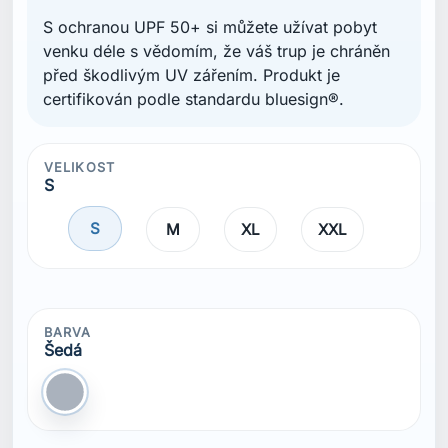
S ochranou UPF 50+ si můžete užívat pobyt
venku déle s vědomím, že váš trup je chráněn
před škodlivým UV zářením. Produkt je
certifikován podle standardu bluesign®.
VELIKOST
S
S
M
XL
XXL
BARVA
Šedá
Šedá