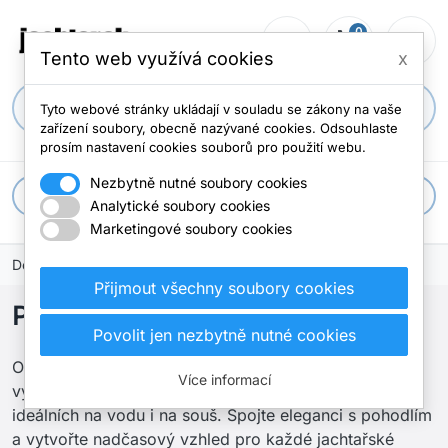
0
person_outline
shopping_cart
menu
0 položek
Tento web využívá cookies
x
search
Tyto webové stránky ukládají v souladu se zákony na vaše
zařízení soubory, obecně nazývané cookies. Odsouhlaste
prosím nastavení cookies souborů pro použití webu.
Nezbytně nutné soubory cookies
apps
Všechny kategorie
Analytické soubory cookies
Marketingové soubory cookies
Domů
oblečení
Polo
Přijmout všechny soubory cookies
Polo
Povolit jen nezbytně nutné cookies
Objevte naši kolekci jachtařských polo triček, pečlivě
Více informací
vybraný výběr stylových a prodyšných kousků
ideálních na vodu i na souš. Spojte eleganci s pohodlím
a vytvořte nadčasový vzhled pro každé jachtařské