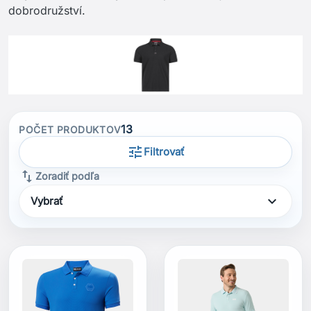
dobrodružství.
13
POČET PRODUKTOV
tune
Filtrovať
swap_vert
Zoradiť podľa
expand_more
Vybrať