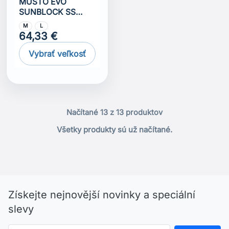
MUSTO EVO
SUNBLOCK SS
POLO 2.0
M
L
64,33 €
Vybrať veľkosť
Načítané 13 z 13 produktov
Všetky produkty sú už načítané.
Získejte nejnovější novinky a speciální
slevy