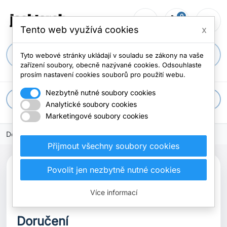
0
person_outline
shopping_cart
menu
0 položek
Tento web využívá cookies
x
search
Tyto webové stránky ukládají v souladu se zákony na vaše
zařízení soubory, obecně nazývané cookies. Odsouhlaste
prosím nastavení cookies souborů pro použití webu.
Nezbytně nutné soubory cookies
apps
Všechny kategorie
Analytické soubory cookies
Marketingové soubory cookies
Domů
dodací a platební podmínky
Přijmout všechny soubory cookies
dodací a platební
Povolit jen nezbytně nutné cookies
podmínky
Více informací
Doručení