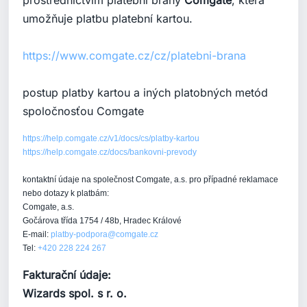
prostřednictvím platební brány
Comgate
, která
umožňuje platbu platební kartou.
https://www.comgate.cz/cz/platebni-brana
postup platby kartou a iných platobných metód
spoločnosťou Comgate
https://help.comgate.cz/v1/docs/cs/platby-kartou
https://help.comgate.cz/docs/bankovni-prevody
kontaktní údaje na společnost Comgate, a.s. pro případné reklamace
nebo dotazy k platbám:
Comgate, a.s.
Gočárova třída 1754 / 48b, Hradec Králové
E-mail:
platby-podpora@comgate.cz
Tel:
+420 228 224 267
Fakturační údaje:
Wizards spol. s r. o.