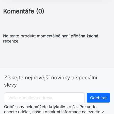
slevy
Odběr novinek můžete kdykoliv zrušit. Pokud to
chcete udělat, naše kontaktní informace naleznete v
právním oznámení.
arrow_drop_down
Menu
arrow_drop_down
Váš účet
arrow_drop_down
Informace o obchodu