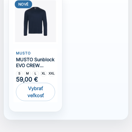
Komentáře (0)
Na tento produkt momentálně není přidána žádná
recenze.
Získejte nejnovější novinky a speciální