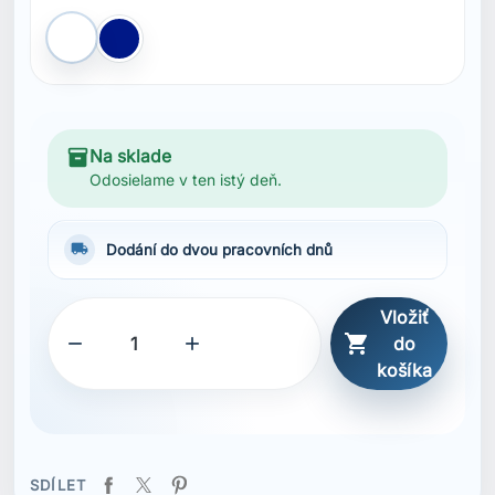
košíka
SDÍLET
Popis
Vlastnosti
Výborné odvádění vlhkosti
Materiál s úpravou pro odvádění vlhkosti
Kulatý výstřih
Vyvýšený silikonový potisk
Hlavní materiál bluesign®
UPF 40