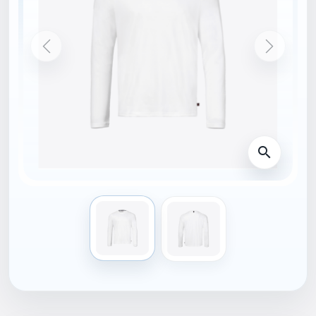
DOMŮ
82433_002-2XL
NOVINKA
MUSTO
MUSTO Sunblock EVO
CREW SUNBLOCK LS
TEE
59,00 €
S DPH