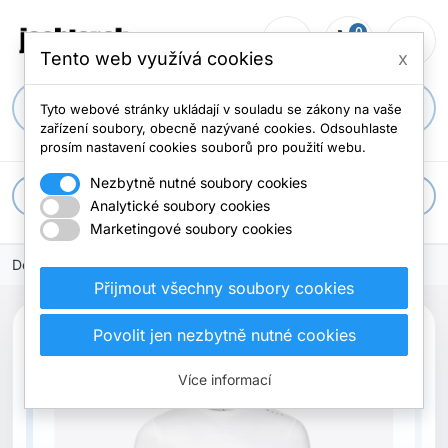
0
person_outline
shopping_cart
menu
0 položek
Tento web využívá cookies
x
search
Tyto webové stránky ukládají v souladu se zákony na vaše
zařízení soubory, obecně nazývané cookies. Odsouhlaste
prosím nastavení cookies souborů pro použití webu.
Nezbytně nutné soubory cookies
apps
Všechny kategorie
Analytické soubory cookies
Marketingové soubory cookies
Domů
Přijmout všechny soubory cookies
search
Povolit jen nezbytně nutné cookies
Previous
Next
Nové
Více informací