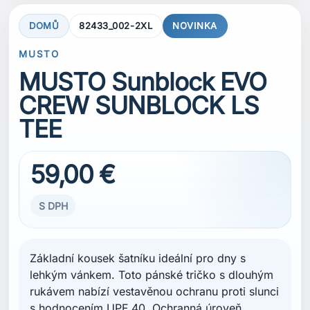
Základní kousek šatníku ideální pro dny s
lehkým vánkem. Toto pánské tričko s dlouhým
rukávem nabízí vestavěnou ochranu proti slunci
s hodnocením UPF 40. Ochranná úroveň
zůstává zachována bez ohledu na to, zda je
tričko suché nebo mokré, takže se můžete při
pobytu na slunci cítit jistěji. Díky technologii
odvádění vlhkosti z rubové strany materiálu
poskytuje výborný management vlhkosti, rychle
schne a pomáhá udržet svěží pocit po delší
dobu nošení. Produkt je certifikován podle
standardu bluesign®.
VELIKOST
XXL
XXL