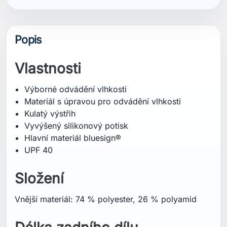
Složení
Vnější materiál: 74 % polyester, 26 % polyamid
Délka zadního dílu
71 cm
Certifikace
Hlavní materiál bluesign®
UPF 40
Střih
Regular / klasický střih
Péče