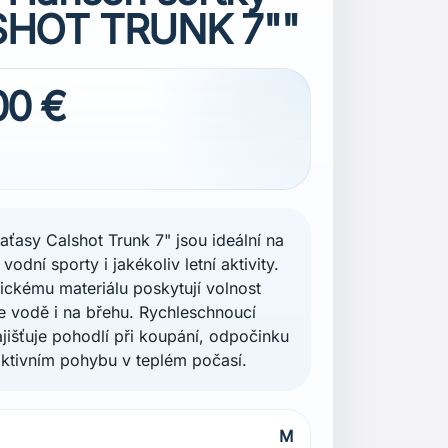
HOT TRUNK 7""
00 €
aťasy Calshot Trunk 7" jsou ideální na
 vodní sporty i jakékoliv letní aktivity.
tickému materiálu poskytují volnost
 vodě i na břehu. Rychleschnoucí
ajišťuje pohodlí při koupání, odpočinku
aktivním pohybu v teplém počasí.
M