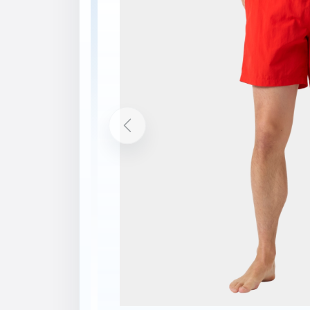
Popis
Vlastnosti
Rychleschnoucí materiál
Vnitřní slipová podšívka
Boční kapsy
Zadní kapsa se zapínáním na suchý zi
Elastický pas se stahovací šňůrkou
Tištěná loga
Hlavní materiál s certifikací bluesign®