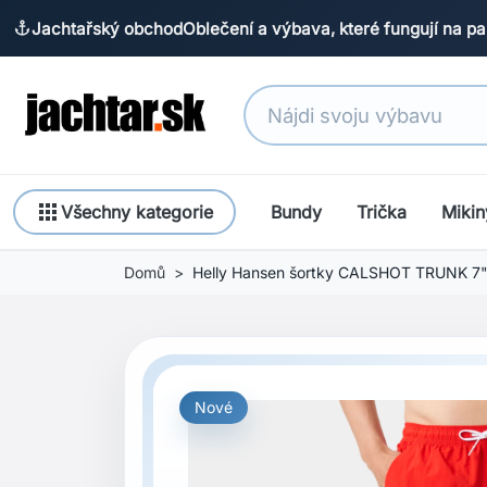
Jachtařský obchod
Oblečení a výbava, které fungují na pa
anchor
apps
Všechny kategorie
Bundy
Trička
Mikin
Domů
Helly Hansen šortky CALSHOT TRUNK 7
Nové
Previous