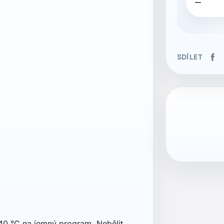

SDÍLET