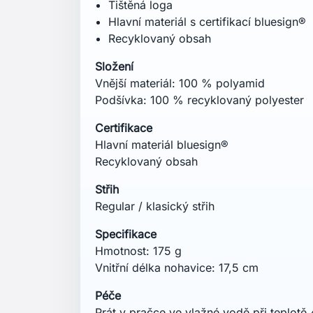
Nepoužívat aviváž.