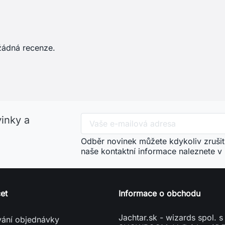
vinky a
Odběr novinek můžete kdykoliv zrušit
naše kontaktní informace naleznete v
et
Informace o obchodu
Jachtar.sk - wizards spol. s 
vání objednávky
SHOWROOM: Veľký Lapáš 
it se
951 04 Veľký Lapáš
it účet
Slovensko
vení souborů cookies
phone
+421904919173
mail
info@jachtar.sk