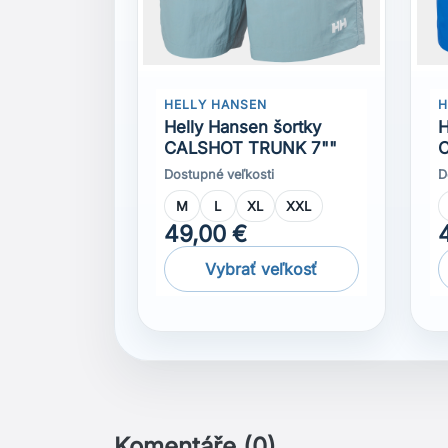
49,00 €
Vybrať veľkosť
Komentáře (0)
Na tento produkt momentálně není přidána 