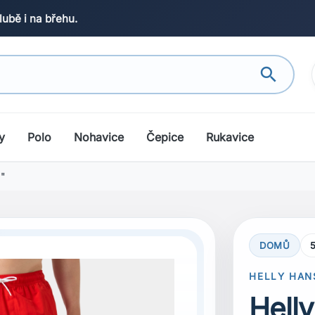
lubě i na břehu.
search
y
Polo
Nohavice
Čepice
Rukavice
""
DOMŮ
search
Next
HELLY HAN
Hell