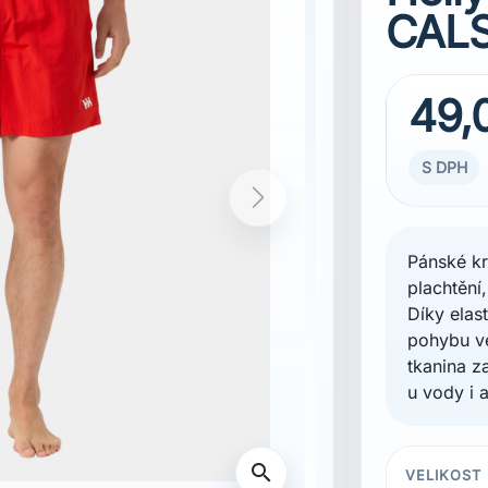
CALS
49,
S DPH
Pánské kr
plachtění,
Díky elas
pohybu ve
tkanina z
p
u vody i 
VELIKOST