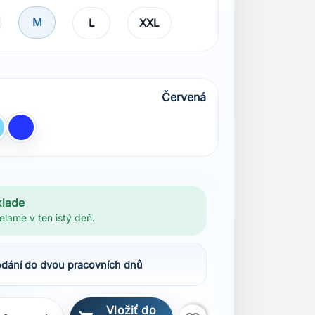
M
L
XXL
Červená
á
ledo Modrá
Modrá
klade
elame v ten istý deň.
dání do dvou pracovních dnů
Vložiť do