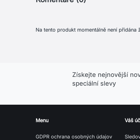
Získejte nejnovější no
speciální slevy
Menu
Váš úč
GDPR ochrana osobných údajov
Sledo
Všeobecné obchodní podmínky
Přihlás
Podrobně o cookies
Vytvoř
reklamační podmínky (podmínky
Nasta
vrácení zboží, peněz)
dodací a platební podmínky
Gill: britská značka zameraná na
jachtárske oblečenie
Helly Hansen: značka pre
jachtárov, ktorí nechcú robiť