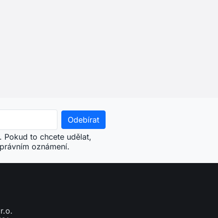
. Pokud to chcete udělat,
 právním oznámení.
r.o.
761