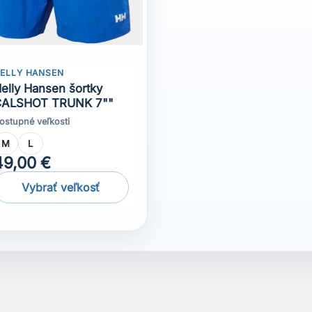
49,00 €
Vybrať veľkosť
žádná recenze.