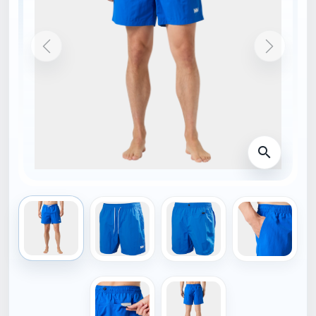
DOMŮ
54588_543-M
NOVINKA
HELLY HANSEN
Helly Hansen šortky
CALSHOT TRUNK 7""