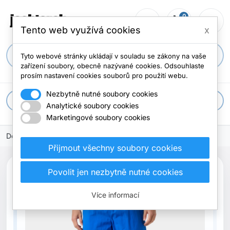
0
person_outline
shopping_cart
menu
0 položek
Tento web využívá cookies
x
search
Tyto webové stránky ukládají v souladu se zákony na vaše
zařízení soubory, obecně nazývané cookies. Odsouhlaste
prosím nastavení cookies souborů pro použití webu.
Nezbytně nutné soubory cookies
apps
Všechny kategorie
Analytické soubory cookies
Marketingové soubory cookies
Domů
Přijmout všechny soubory cookies
search
Povolit jen nezbytně nutné cookies
Previous
Next
Nové
Více informací