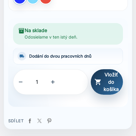
SDÍLET
Popis
Vlastnosti
Rychleschnoucí materiál
Vnitřní slipová podšívka
Boční kapsy
Zadní kapsa se zapínáním na suchý zip
Elastický pas se stahovací šňůrkou
Tištěná loga
Hlavní materiál s certifikací bluesign®
Recyklovaný obsah
Složení