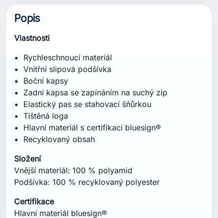
Vnější materiál: 100 % polyamid
Podšívka: 100 % recyklovaný polyester
Certifikace
Hlavní materiál bluesign®
Recyklovaný obsah
Střih
Regular / klasický střih
Specifikace
Hmotnost: 175 g
Vnitřní délka nohavice: 17,5 cm
Péče
Prát v pračce ve vlažné vodě při teplotě 40 °C na
jemný program. Nebělit. Sušit v sušičce při nízké
teplotě. Nežehlit. Nečistit chemicky. Prát s
podobnými barvami. Před praním zapnout suchý
zip. Používat jemný prací prostředek. Nepoužívat