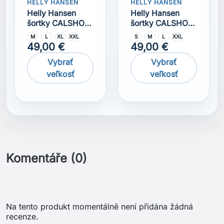
Na tento produkt momentálně není přidána žádná
recenze.
Získejte nejnovější novinky a speciální
slevy
Odběr novinek můžete kdykoliv zrušit. Pokud to
chcete udělat, naše kontaktní informace naleznete v
právním oznámení.