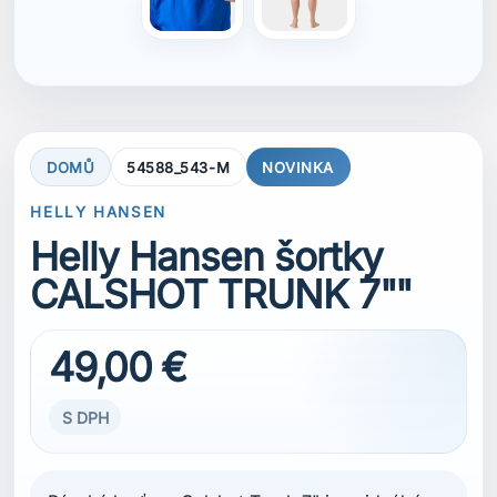
49,00 €
S DPH
Pánské kraťasy Calshot Trunk 7" jsou ideální na
plachtění, vodní sporty i jakékoliv letní aktivity.
Díky elastickému materiálu poskytují volnost
pohybu ve vodě i na břehu. Rychleschnoucí
tkanina zajišťuje pohodlí při koupání,
odpočinku u vody i aktivním pohybu v teplém
počasí.
VELIKOST
M
M
L