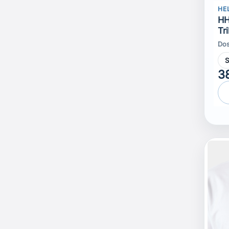
HE
HH
Tr
Dos
3