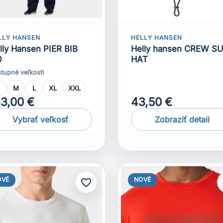
LLY HANSEN
HELLY HANSEN
lly Hansen PIER BIB
Helly hansen CREW S
0
HAT
tupné veľkosti
S
M
L
XL
XXL
13,00 €
43,50 €
Vybrať veľkosť
Zobraziť detail
OVÉ
NOVÉ
favorite_border
f