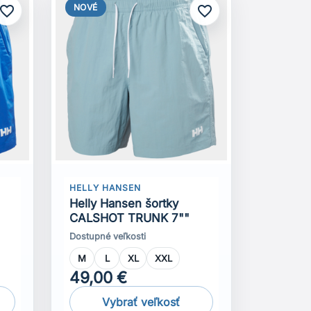
NOVÉ
avorite_border
favorite_border
HELLY HANSEN
Helly Hansen šortky
CALSHOT TRUNK 7""
Dostupné veľkosti
M
L
XL
XXL
49,00 €
Vybrať veľkosť