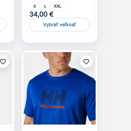
S
L
XXL
34,00 €
Vybrať veľkosť
avorite_border
favorite_border