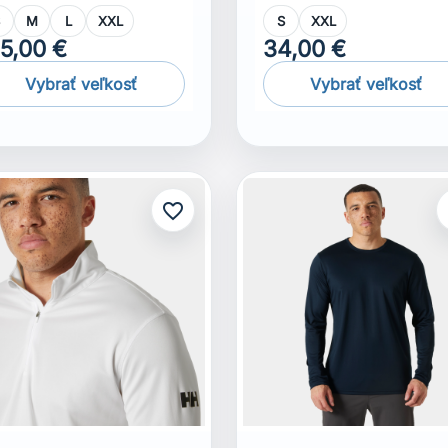
S
M
L
XXL
S
XXL
75,00 €
34,00 €
Vybrať veľkosť
Vybrať veľkosť
favorite_border
f