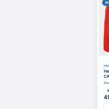
N
HE
He
CA
Dos
4