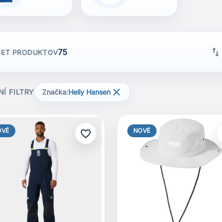
swap_vert
75
ET PRODUKTOV

NÍ FILTRY
Značka:
Helly Hansen
OVÉ
NOVÉ
favorite_border
f