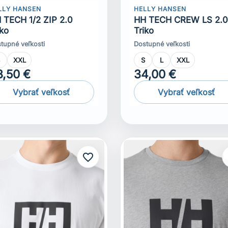
LLY HANSEN
HELLY HANSEN
 TECH 1/2 ZIP 2.0
HH TECH CREW LS 2.
iko
Triko
tupné veľkosti
Dostupné veľkosti
S
XXL
S
L
XXL
8,50 €
34,00 €
Vybrať veľkosť
Vybrať veľkosť
favorite_border
f