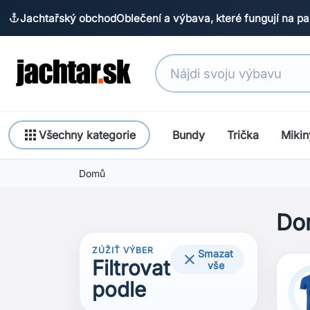
Jachtařský obchod
Oblečení a výbava, které fungují na pa
anchor
apps
Všechny kategorie
Bundy
Trička
Mikin
Domů
Do
ZÚŽIŤ VÝBER
Smazat

Filtrovat
vše
podle