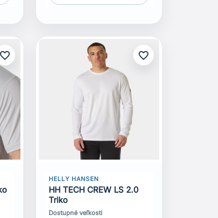
avorite_border
favorite_border
HELLY HANSEN
ko
HH TECH CREW LS 2.0
Triko
Dostupné veľkosti