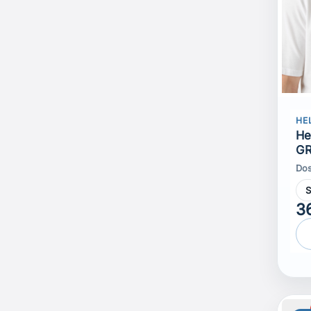
HE
He
GR
Dos
3