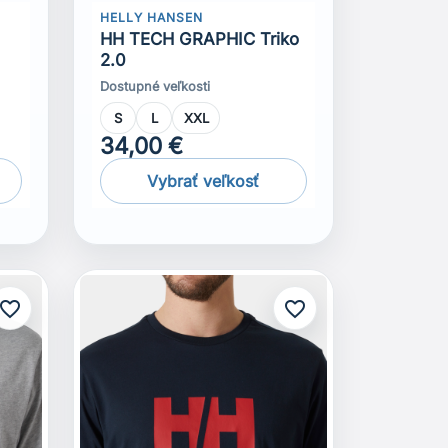
HELLY HANSEN
0
HH TECH GRAPHIC Triko
2.0
Dostupné veľkosti
S
L
XXL
34,00 €
Vybrať veľkosť
avorite_border
favorite_border