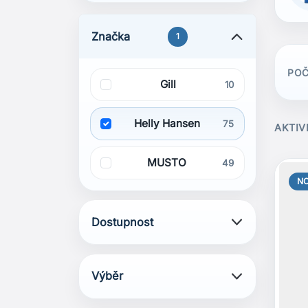
Značka
1
POČ
Gill
10
Helly Hansen
75
AKTIV
MUSTO
49
N
Dostupnost
Výběr