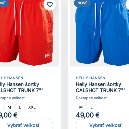
OVÉ
NOVÉ
favorite_border
f
LLY HANSEN
HELLY HANSEN
lly Hansen šortky
Helly Hansen šortky
LSHOT TRUNK 7""
CALSHOT TRUNK 7""
tupné veľkosti
Dostupné veľkosti
S
M
L
XXL
M
L
9,00 €
49,00 €
Vybrať veľkosť
Vybrať veľkosť