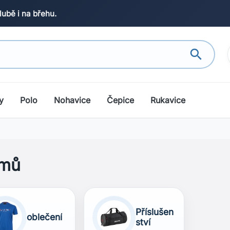
lubě i na břehu.
search
y
Polo
Nohavice
Čepice
Rukavice
mů
Příslušen
oblečení
ství