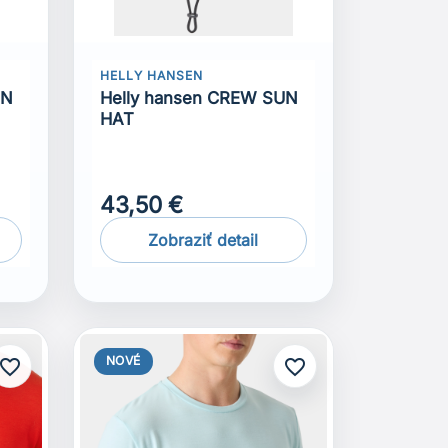
HELLY HANSEN
UN
Helly hansen CREW SUN
HAT
43,50 €
Zobraziť detail
NOVÉ
avorite_border
favorite_border