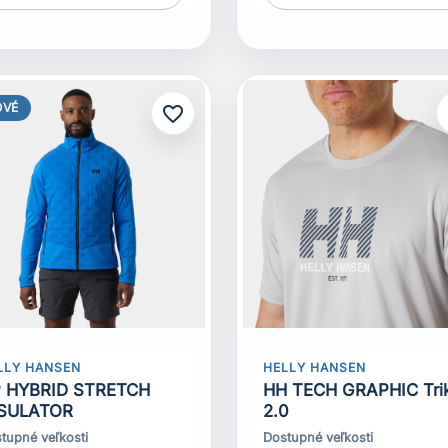
OVÉ
favorite_border
f
LLY HANSEN
HELLY HANSEN
 HYBRID STRETCH
HH TECH GRAPHIC Tri
SULATOR
2.0
tupné veľkosti
Dostupné veľkosti