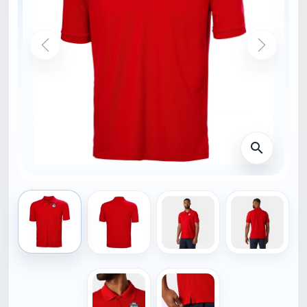
DOMŮ
34401_162-S
HELLY HANSEN
Helly Hansen POLO
MARSTRAND rudá