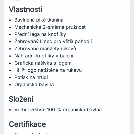
Složení
Vrchní vrstva: 100 % organická bavlna
Certifikace
Organická bavlna
Střih
Regular (běžný střih)
Specifikace
Délka zad: 73 cm
Péče o praní
Praní v pračce v mírně teplé vodě – 40°C
Nepoužívat bělidlo
Nesušit v sušičce
Žehlit při střední teplotě