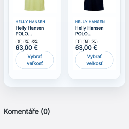
Komentáře (0)
Na tento produkt momentálně není přidána žádná
recenze.
Získejte nejnovější novinky a speciální
slevy
Odběr novinek můžete kdykoliv zrušit. Pokud to