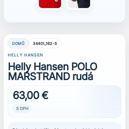
63,00 €
S DPH
Pánské polo tričko Marstrand má klasický
design z bavlněné piké tkaniny a jachtařskou
grafiku, která kombinuje nadčasový styl s
pohodlím. Noste ho při plavbě v teplém počasí
nebo při odpočinku v přístavu.
VELIKOST
S
S
M
L