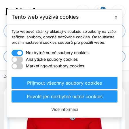
0
person_outline
shopping_cart
menu
0 položek
Tento web využívá cookies
x
search
Tyto webové stránky ukládají v souladu se zákony na vaše
zařízení soubory, obecně nazývané cookies. Odsouhlaste
prosím nastavení cookies souborů pro použití webu.
Nezbytně nutné soubory cookies
apps
Všechny kategorie
Analytické soubory cookies
Marketingové soubory cookies
Domů
Přijmout všechny soubory cookies
search
Povolit jen nezbytně nutné cookies
Previous
Next
Více informací