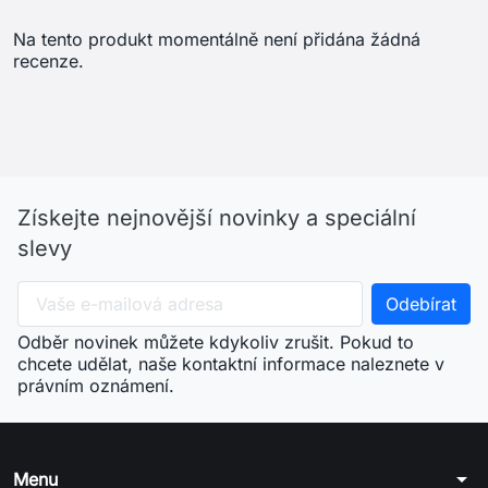
chcete udělat, naše kontaktní informace naleznete v
právním oznámení.
arrow_drop_down
Menu
arrow_drop_down
Váš účet
arrow_drop_down
Informace o obchodu