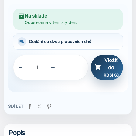
SDÍLET
Popis
Vlastnosti
Bavlněná piké tkanina
Mechanická 2-směrná pružnost
Přední léga na knoflíky
Žebrovaný límec pro větší pohodlí
Žebrované manžety rukávů
Náhradní knoflíky v balení
Grafická nášivka s logem
HH® logo natištěné na rukávu
Potisk na hrudi
Organická bavlna