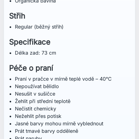
Nečistit chemicky
Nežehlit přes potisk
Jasné barvy mohou mírně vyblednout
Prát tmavé barvy odděleně
Prát naruby
Mohlo by vás také zajímat