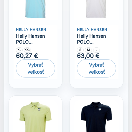
HELLY HANSEN
HELLY HANSEN
Helly Hansen
Helly Hansen
POLO
POLO
MARSTRAND
MARSTRAND
S
XL
XXL
S
M
XL
Matcha
NAVY
63,00 €
63,00 €
Vybrať
Vybrať
veľkosť
veľkosť