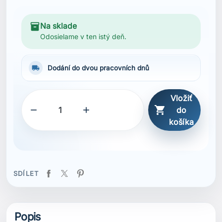
SDÍLET
Popis
Vlastnosti
Bavlněná piké tkanina
Mechanická 2-směrná pružnost
Přední léga na knoflíky
Žebrovaný límec pro větší pohodlí
Žebrované manžety rukávů
Náhradní knoflíky v balení
Grafická nášivka s logem
HH® logo natištěné na rukávu
Potisk na hrudi
Organická bavlna