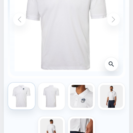
DOMŮ
34401_001-S
HELLY HANSEN
Helly Hansen POLO
MARSTRAND bíla