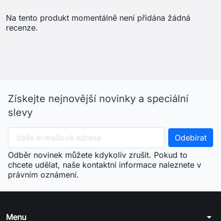
chcete udělat, naše kontaktní informace naleznete v
právním oznámení.
arrow_drop_down
Menu
arrow_drop_down
Váš účet
arrow_drop_down
Informace o obchodu