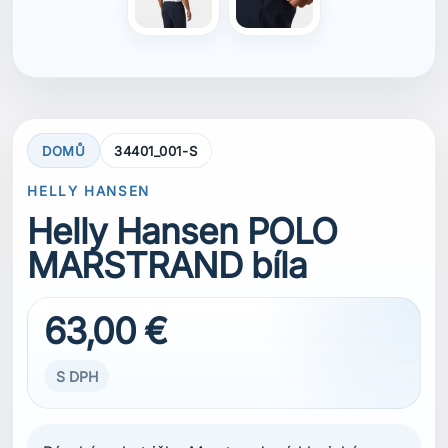
63,00 €
S DPH
Pánské polo tričko Marstrand má klasický
design z bavlněné piké tkaniny a jachtařskou
grafiku, která kombinuje nadčasový styl s
pohodlím. Noste ho při plavbě v teplém počasí
nebo při odpočinku v přístavu.
VELIKOST
S
S
M
L