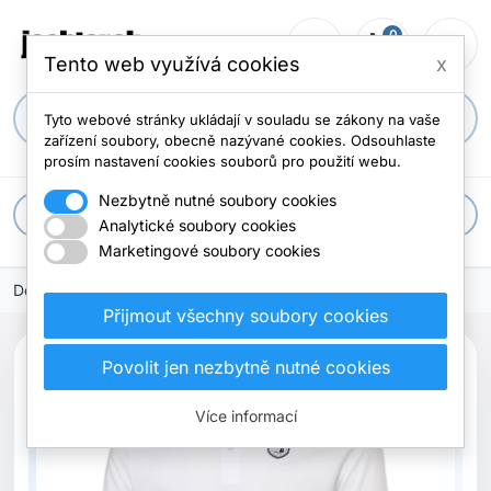
0
person_outline
shopping_cart
menu
0 položek
Tento web využívá cookies
x
search
Tyto webové stránky ukládají v souladu se zákony na vaše
zařízení soubory, obecně nazývané cookies. Odsouhlaste
prosím nastavení cookies souborů pro použití webu.
Nezbytně nutné soubory cookies
apps
Všechny kategorie
Analytické soubory cookies
Marketingové soubory cookies
Domů
Přijmout všechny soubory cookies
search
Povolit jen nezbytně nutné cookies
Previous
Next
Více informací