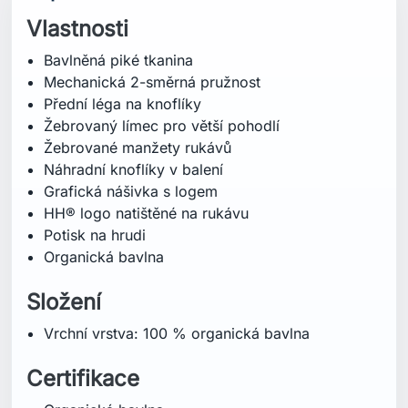
Složení
Vrchní vrstva: 100 % organická bavlna
Certifikace
Organická bavlna
Střih
Regular (běžný střih)
Specifikace
Délka zad: 73 cm
Péče o praní
Praní v pračce v mírně teplé vodě – 40°C
Nepoužívat bělidlo
Nesušit v sušičce
Žehlit při střední teplotě