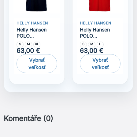
Komentáře (0)
Na tento produkt momentálně není přidána žádná
recenze.
Získejte nejnovější novinky a speciální
slevy
Odběr novinek můžete kdykoliv zrušit. Pokud to