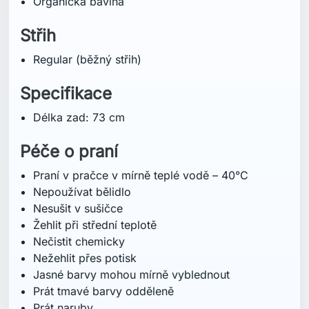
Nečistit chemicky
Nežehlit přes potisk
Jasné barvy mohou mírně vyblednout
Prát tmavé barvy odděleně
Prát naruby
Mohlo by vás také zajímat