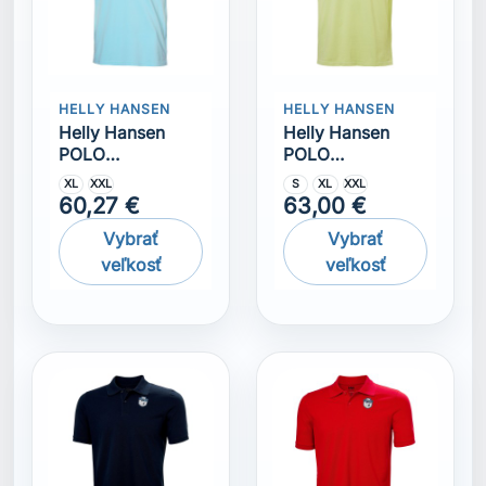
HELLY HANSEN
HELLY HANSEN
Helly Hansen
Helly Hansen
POLO
POLO
MARSTRAND
MARSTRAND
S
M
XL
S
M
L
NAVY
rudá
63,00 €
63,00 €
Vybrať
Vybrať
veľkosť
veľkosť