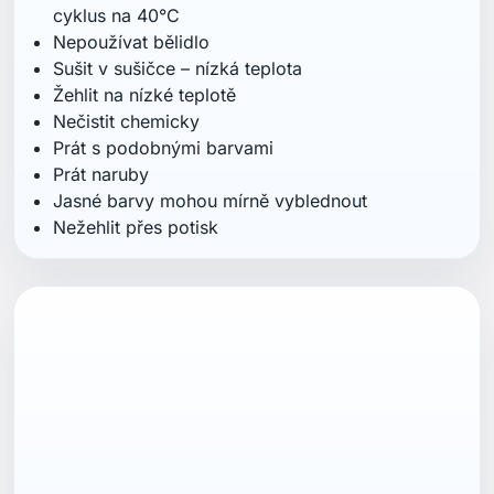
cyklus na 40°C
Nepoužívat bělidlo
Sušit v sušičce – nízká teplota
Žehlit na nízké teplotě
Nečistit chemicky
Prát s podobnými barvami
Prát naruby
Jasné barvy mohou mírně vyblednout
Nežehlit přes potisk
ean13
7040059865451