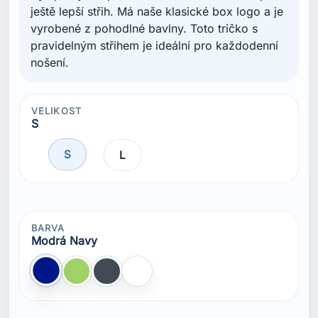
ještě lepší střih. Má naše klasické box logo a je
vyrobené z pohodlné bavlny. Toto tričko s
pravidelným střihem je ideální pro každodenní
nošení.
VELIKOST
S
S
L
BARVA
Modrá Navy
Modrá Navy
Zelená
Černá
Bílá