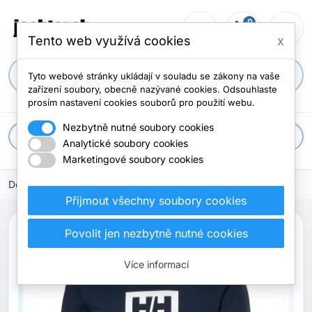
0
person_outline
shopping_cart
menu
0 položek
Tento web využívá cookies
x
search
Tyto webové stránky ukládají v souladu se zákony na vaše
zařízení soubory, obecně nazývané cookies. Odsouhlaste
prosím nastavení cookies souborů pro použití webu.
Nezbytně nutné soubory cookies
apps
Všechny kategorie
Analytické soubory cookies
Marketingové soubory cookies
Domů
Přijmout všechny soubory cookies
Povolit jen nezbytně nutné cookies
Více informací