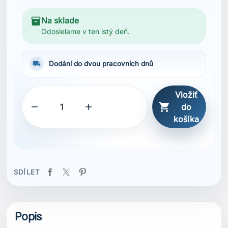
inventory_2
Na sklade
Odosielame v ten istý deň.
local_shipping
Dodání do dvou pracovních dnů
Vložiť



do
košíka
SDÍLET
Popis