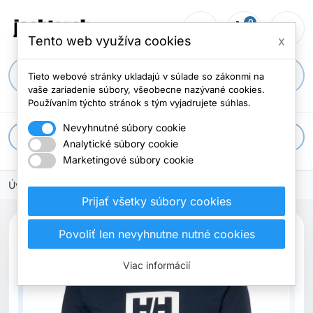
0
person_outline
shopping_cart
menu
Počet položi
Tento web využíva cookies
x
search
Tieto webové stránky ukladajú v súlade so zákonmi na
vaše zariadenie súbory, všeobecne nazývané cookies.
Používaním týchto stránok s tým vyjadrujete súhlas.
Nevyhnutné súbory cookie
apps
Všetky kategórie
Analytické súbory cookie
Marketingové súbory cookie
Úvodná stránka
Prijať všetky súbory cookies
Povoliť len nevyhnutne nutné cookies
Viac informácií