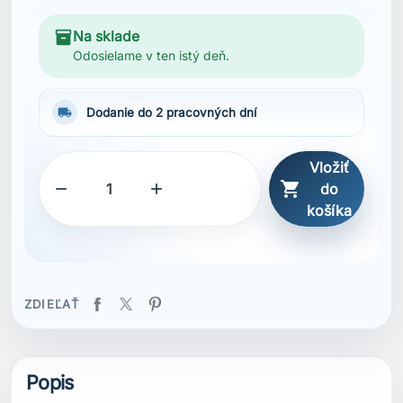
inventory_2
Na sklade
Odosielame v ten istý deň.
local_shipping
Dodanie do 2 pracovných dní
Vložiť



do
košíka
ZDIEĽAŤ
Popis