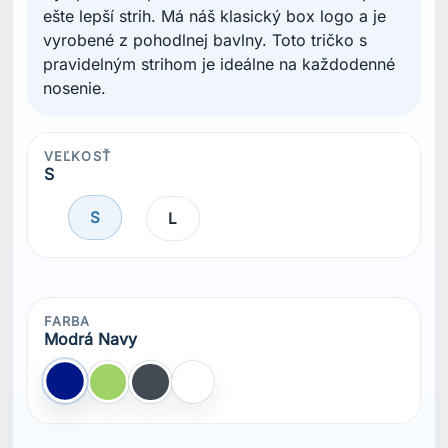
ešte lepší strih. Má náš klasický box logo a je
vyrobené z pohodlnej bavlny. Toto tričko s
pravidelným strihom je ideálne na každodenné
nosenie.
VEĽKOSŤ
S
S
L
FARBA
Modrá Navy
Modrá Navy
Zelená
Čierna
Biela