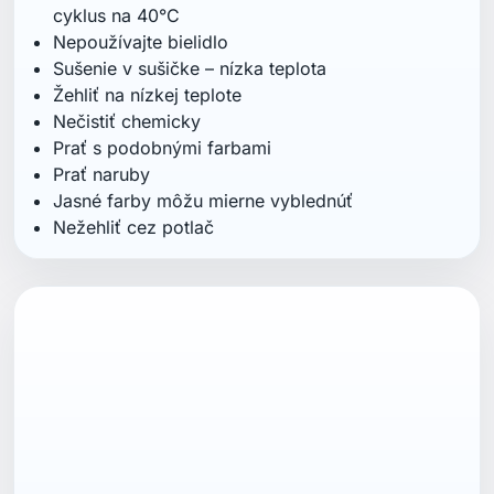
cyklus na 40°C
Nepoužívajte bielidlo
Sušenie v sušičke – nízka teplota
Žehliť na nízkej teplote
Nečistiť chemicky
Prať s podobnými farbami
Prať naruby
Jasné farby môžu mierne vyblednúť
Nežehliť cez potlač
ean13
7040059865451