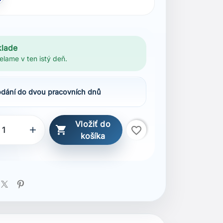
klade
elame v ten istý deň.
dání do dvou pracovních dnů
Vložiť do

favorite_border

košíka