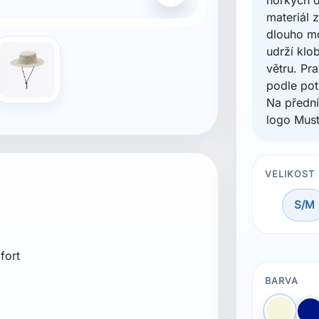
materiál 
dlouho mo
udrží klo
větru. Pr
podle pot
Na přední
logo Mus
VELIKOST
S/M
ebělit. Nesušit v sušičce. Nežehlit.
BARVA
Béžov
M