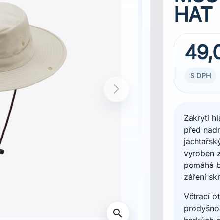
HAT
49,
S DPH
Zakrytí h
před nad
jachtařsk
fort
vyroben z
pomáhá b
záření skr
Větrací o
prodyšnos
horkých d