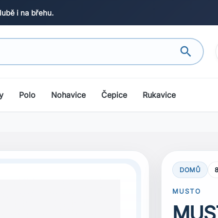
lubě i na břehu.
search
y
Polo
Nohavice
Čepice
Rukavice
DOMŮ
search
Next
MUSTO
MUS