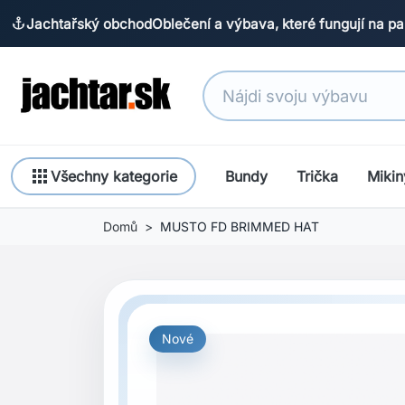
Jachtařský obchod
Oblečení a výbava, které fungují na pa
anchor
apps
Všechny kategorie
Bundy
Trička
Mikin
Domů
MUSTO FD BRIMMED HAT
Nové
Previous