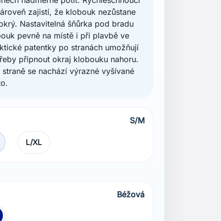
zároveň zajistí, že klobouk nezůstane
krý. Nastavitelná šňůrka pod bradu
bouk pevně na místě i při plavbě ve
aktické patentky po stranách umožňují
řeby připnout okraj klobouku nahoru.
 straně se nachází výrazné vyšívané
to.
S/M
L/XL
Béžová
á
odrá Navy