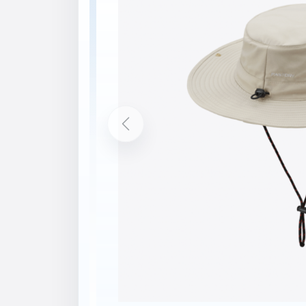
Popis
Vlastnosti
Šňůrka pod bradu
Rychleschnoucí materiál pro vyšší kom
Vodoodpudivá úprava DWR
Rovný okraj
Větrací otvory pro lepší prodyšnost
Nastavitelné zapínání
Tištěná loga