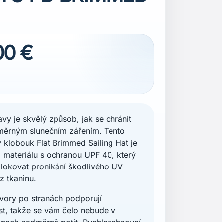
00 €
lavy je skvělý způsob, jak se chránit
měrným slunečním zářením. Tento
ý klobouk Flat Brimmed Sailing Hat je
 materiálu s ochranou UPF 40, který
lokovat pronikání škodlivého UV
z tkaninu.
tvory po stranách podporují
t, takže se vám čelo nebude v
nech nadměrně potit. Rychleschnoucí