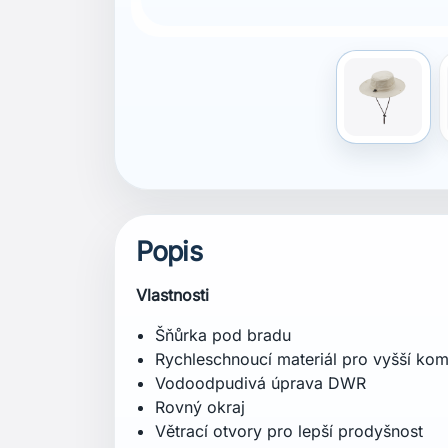
Bez PFC
UPF 50+
Složení
Vnější vrstva: 100 % polyester
Podšívka: 100 % polyester
Certifikace
Bez PFC
UPF 50+
Střih
Regular
Péče o produkt
Ruční praní při maximální teplotě 40 °C. N
Nečistit chemicky.
Technologie