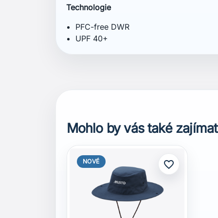
Mohlo by vás také zajímat
NOVÉ
favorite_border