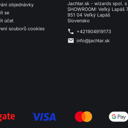
Jachtar.sk - wizards spol. s 
vání objednávky
SHOWROOM: Veľký Lapáš 
it se
951 04 Veľký Lapáš
it účet
Slovensko
vení souborů cookies
phone
+421904919173
mail
info@jachtar.sk