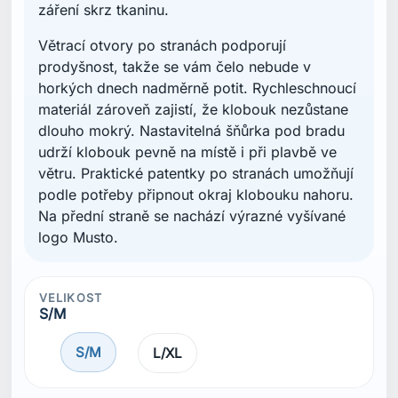
záření skrz tkaninu.
Větrací otvory po stranách podporují
prodyšnost, takže se vám čelo nebude v
horkých dnech nadměrně potit. Rychleschnoucí
materiál zároveň zajistí, že klobouk nezůstane
dlouho mokrý. Nastavitelná šňůrka pod bradu
udrží klobouk pevně na místě i při plavbě ve
větru. Praktické patentky po stranách umožňují
podle potřeby připnout okraj klobouku nahoru.
Na přední straně se nachází výrazné vyšívané
logo Musto.
VELIKOST
S/M
S/M
L/XL