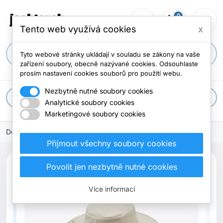
0
person_outline
shopping_cart
menu
0 položek
Tento web využívá cookies
x
search
Tyto webové stránky ukládají v souladu se zákony na vaše
zařízení soubory, obecně nazývané cookies. Odsouhlaste
prosím nastavení cookies souborů pro použití webu.
Nezbytně nutné soubory cookies
apps
Všechny kategorie
Analytické soubory cookies
Marketingové soubory cookies
Domů
Přijmout všechny soubory cookies
Povolit jen nezbytně nutné cookies
Nové
Více informací