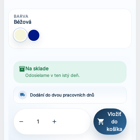
BARVA
Béžová
Béžová
Modrá Navy
inventory_2
Na sklade
Odosielame v ten istý deň.
local_shipping
Dodání do dvou pracovních dnů
Vložiť



do
košíka