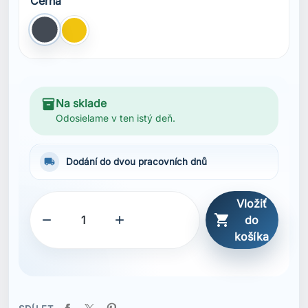
Černá
Černá
Žlutá
inventory_2
Na sklade
Odosielame v ten istý deň.
local_shipping
Dodání do dvou pracovních dnů
Vložiť



do
košíka