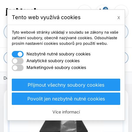
0
person_outline
shopping_cart
menu
0 položek
Tento web využívá cookies
x
search
Tyto webové stránky ukládají v souladu se zákony na vaše
zařízení soubory, obecně nazývané cookies. Odsouhlaste
prosím nastavení cookies souborů pro použití webu.
Nezbytně nutné soubory cookies
apps
Všechny kategorie
Analytické soubory cookies
Marketingové soubory cookies
Domů
Přijmout všechny soubory cookies
Povolit jen nezbytně nutné cookies
Více informací