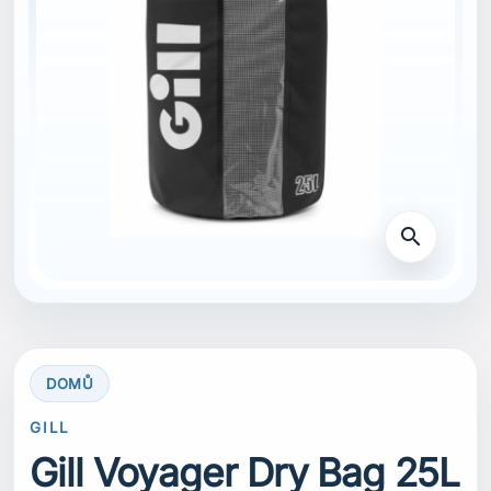
search
DOMŮ
GILL
Gill Voyager Dry Bag 25L