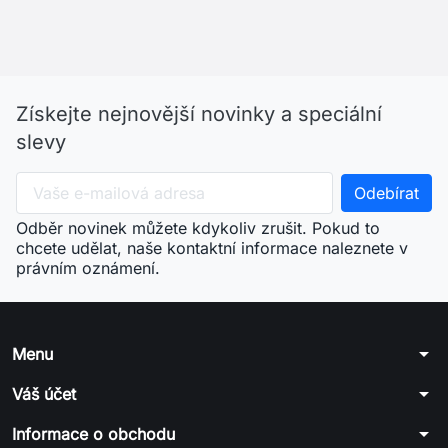
Získejte nejnovější novinky a speciální
slevy
Odběr novinek můžete kdykoliv zrušit. Pokud to
chcete udělat, naše kontaktní informace naleznete v
právním oznámení.
arrow_drop_down
Menu
arrow_drop_down
Váš účet
arrow_drop_down
Informace o obchodu