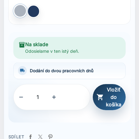
Šedá
NAVY
inventory_2
Na sklade
Odosielame v ten istý deň.
local_shipping
Dodání do dvou pracovních dnů
Vložiť



do
košíka
SDÍLET