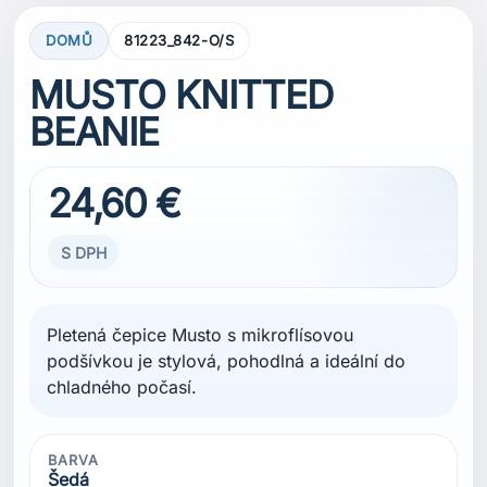
DOMŮ
81223_842-O/S
MUSTO KNITTED
BEANIE
24,60 €
S DPH
Pletená čepice Musto s mikroflísovou
podšívkou je stylová, pohodlná a ideální do
chladného počasí.
BARVA
Šedá