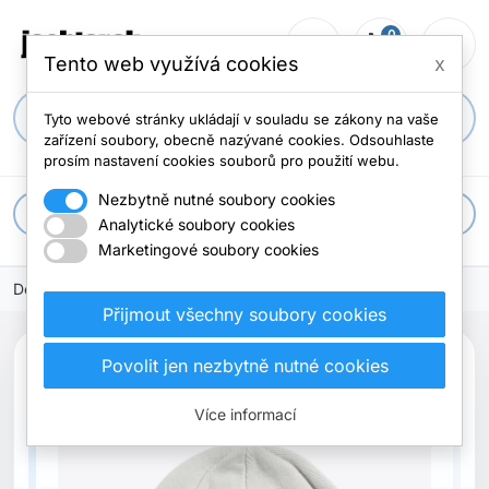
0
person_outline
shopping_cart
menu
0 položek
Tento web využívá cookies
x
search
Tyto webové stránky ukládají v souladu se zákony na vaše
zařízení soubory, obecně nazývané cookies. Odsouhlaste
prosím nastavení cookies souborů pro použití webu.
Nezbytně nutné soubory cookies
apps
Všechny kategorie
Analytické soubory cookies
Marketingové soubory cookies
Domů
Přijmout všechny soubory cookies
Povolit jen nezbytně nutné cookies
Více informací