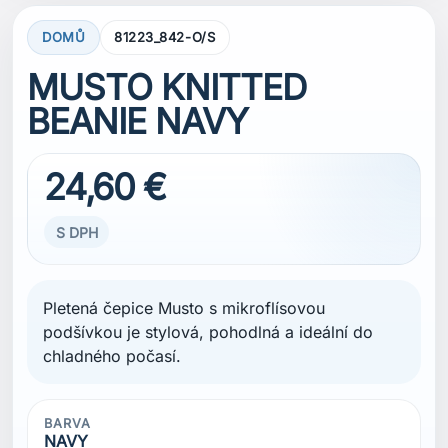
DOMŮ
81223_842-O/S
MUSTO KNITTED
BEANIE NAVY
24,60 €
S DPH
Pletená čepice Musto s mikroflísovou
podšívkou je stylová, pohodlná a ideální do
chladného počasí.
BARVA
NAVY