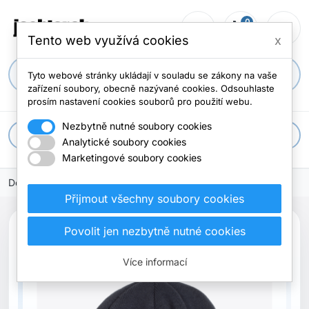
0
person_outline
shopping_cart
menu
0 položek
Tento web využívá cookies
x
search
Tyto webové stránky ukládají v souladu se zákony na vaše
zařízení soubory, obecně nazývané cookies. Odsouhlaste
prosím nastavení cookies souborů pro použití webu.
Nezbytně nutné soubory cookies
apps
Všechny kategorie
Analytické soubory cookies
Marketingové soubory cookies
Domů
Přijmout všechny soubory cookies
Povolit jen nezbytně nutné cookies
Vyprodáno
Více informací