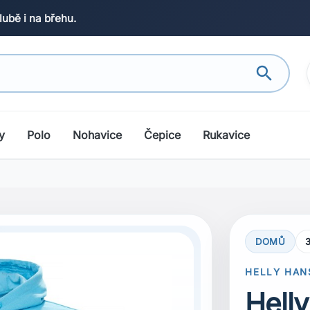
lubě i na břehu.
search
y
Polo
Nohavice
Čepice
Rukavice
DOMŮ
search
Next
HELLY HAN
Hell