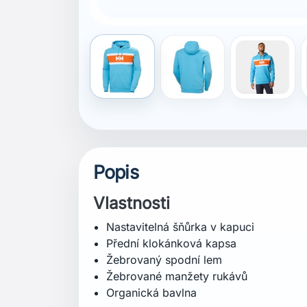
Vrchní vrstva: 100 % organická bavlna
Certifikace
Organická bavlna
Střih
Regular (běžný střih)
Specifikace
Hmotnost: 725,0 g
Délka zad: 72 cm
Péče o praní
Praní v pračce ve studené vodě – 30°
Nepoužívat bělidlo
Nesušit v sušičce
Žehlit při střední teplotě