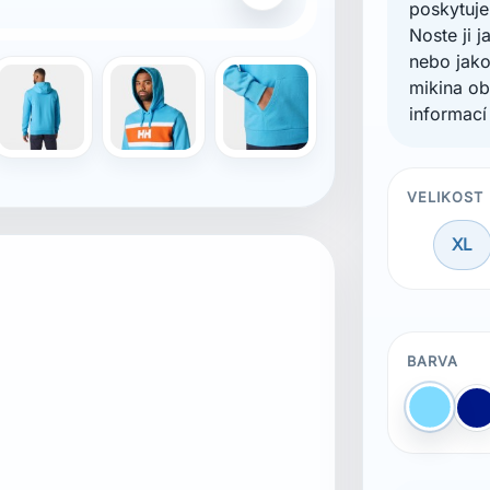
poskytuje
Noste ji 
nebo jako
mikina ob
informací
VELIKOST
XL
BARVA
C
bledo 
M