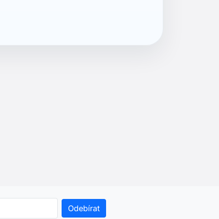
. Pokud to chcete udělat,
 právním oznámení.
r.o.
761