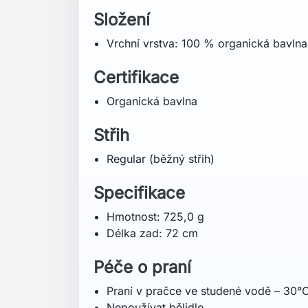
Nečistit chemicky
Jasné barvy mohou mírně vyblednout
Prát naruby
Nežehlit přes potisk
Prát odděleně
Technologie
Organická bavlna