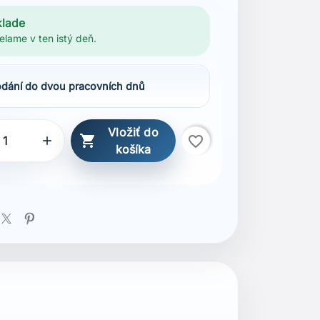
klade
elame v ten istý deň.
dání do dvou pracovních dnů
Vložiť do

favorite_border

košíka