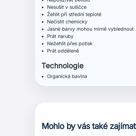
Mohlo by vás také zajímat
favorite_border