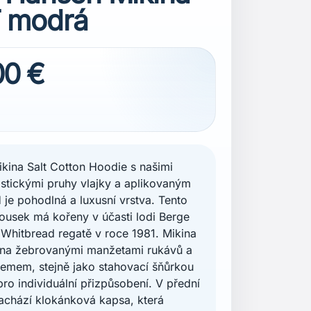
 modrá
00 €
kina Salt Cotton Hoodie s našimi
istickými pruhy vlajky a aplikovaným
je pohodlná a luxusní vrstva. Tento
 kousek má kořeny v účasti lodi Berge
 Whitbread regatě v roce 1981. Mikina
ena žebrovanými manžetami rukávů a
emem, stejně jako stahovací šňůrkou
pro individuální přizpůsobení. V přední
nachází klokánková kapsa, která