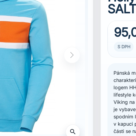
SALT
95,
S DPH
Pánská mi
charakter
logem HH 
lifestyle
Viking na
je vybav
spodním l
v kapuci 
části se 