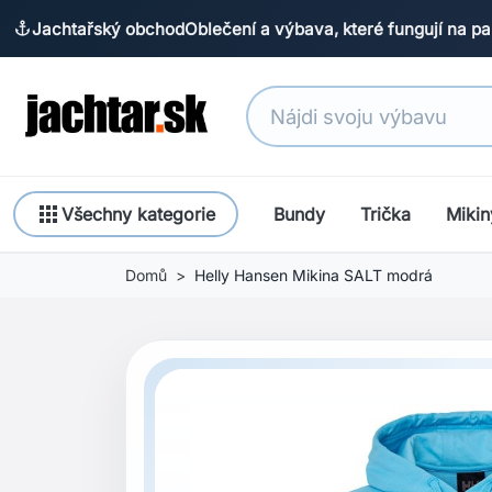
Jachtařský obchod
Oblečení a výbava, které fungují na pa
anchor
apps
Všechny kategorie
Bundy
Trička
Mikin
Domů
Helly Hansen Mikina SALT modrá
Previous