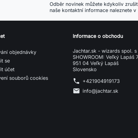
it účet
Slovensko
vení souborů cookies
phone
+421904919173
mail
info@jachtar.sk