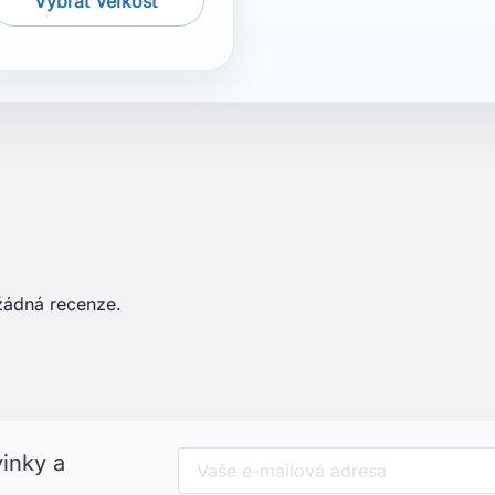
žádná recenze.
vinky a
Odběr novinek můžete kdykoliv zrušit
naše kontaktní informace naleznete v
et
Informace o obchodu
Jachtar.sk - wizards spol. s 
vání objednávky
SHOWROOM: Veľký Lapáš 
it se
951 04 Veľký Lapáš