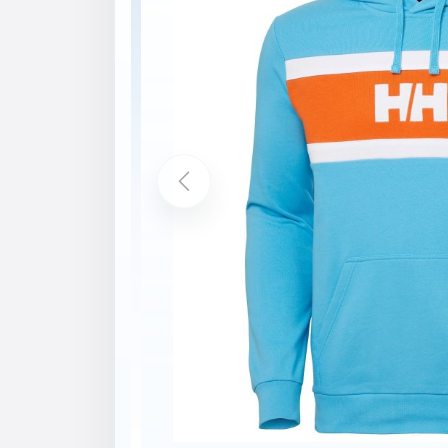
Popis
Vlastnosti
Nastavitelná šňůrka v kapuci
Přední klokánková kapsa
Žebrovaný spodní lem
Žebrované manžety rukávů
Organická bavlna
Složení