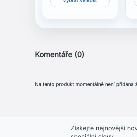
Na tento produkt momentálně není přidána 
Získejte nejnovější no
speciální slevy
Menu
Váš úč
GDPR ochrana osobných údajov
Sledo
Všeobecné obchodní podmínky
Přihlás