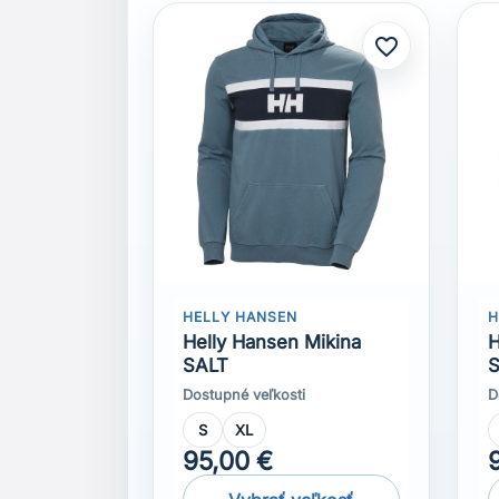
HELLY HANSEN
H
Helly Hansen Mikina
H
SALT
Dostupné veľkosti
D
S
XL
95,00 €
Vybrať veľkosť
Komentáře (0)