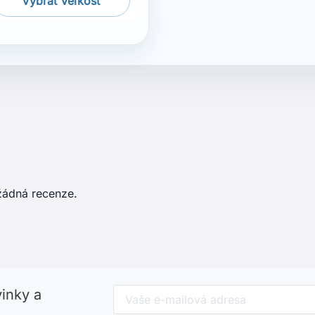
žádná recenze.
vinky a
Odběr novinek můžete kdykoliv zrušit
naše kontaktní informace naleznete v
et
Informace o obchodu
Jachtar.sk - wizards spol. s 
vání objednávky
SHOWROOM: Veľký Lapáš 
it se
951 04 Veľký Lapáš