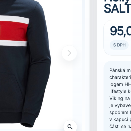
SALT
95,
S DPH
Pánská mi
charakter
logem HH 
lifestyle
Viking na
je vybav
spodním l
v kapuci 
části se 