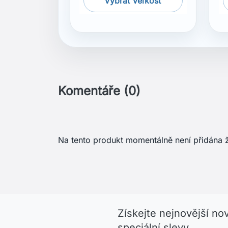
Na tento produkt momentálně není přidána 
Získejte nejnovější no
speciální slevy
Menu
Váš úč
GDPR ochrana osobných údajov
Sledo
Všeobecné obchodní podmínky
Přihlás