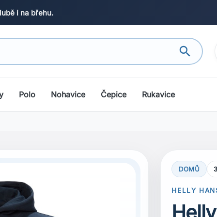
lubě i na břehu.
search
y
Polo
Nohavice
Čepice
Rukavice
DOMŮ
search
Next
HELLY HAN
Hell