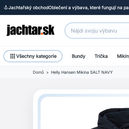
Jachtařský obchod
Oblečení a výbava, které fungují na pa
anchor
apps
Všechny kategorie
Bundy
Trička
Mikin
Domů
Helly Hansen Mikina SALT NAVY
Previous