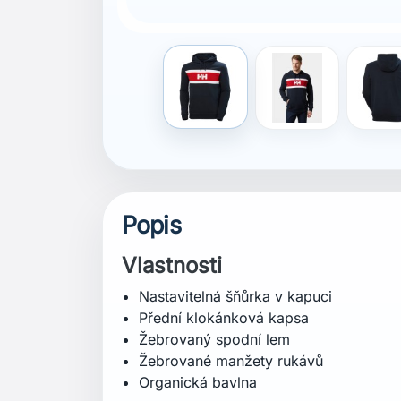
Vrchní vrstva: 100 % organická bavlna
Certifikace
Organická bavlna
Střih
Regular (běžný střih)
Specifikace
Hmotnost: 725,0 g
Délka zad: 72 cm
Péče o praní
Praní v pračce ve studené vodě – 30°
Nepoužívat bělidlo
Nesušit v sušičce
Žehlit při střední teplotě