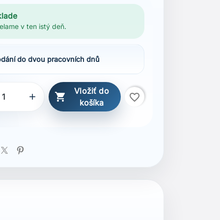
klade
elame v ten istý deň.
dání do dvou pracovních dnů
Vložiť do

favorite_border

košíka