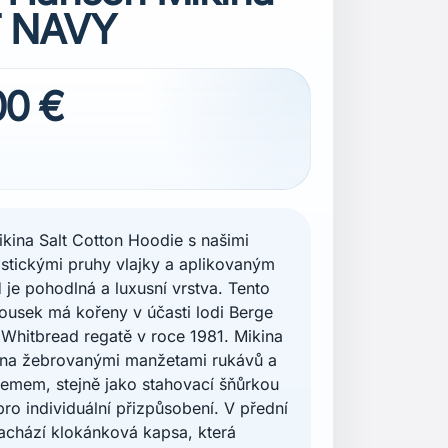
 NAVY
00 €
kina Salt Cotton Hoodie s našimi
istickými pruhy vlajky a aplikovaným
je pohodlná a luxusní vrstva. Tento
 kousek má kořeny v účasti lodi Berge
 Whitbread regatě v roce 1981. Mikina
ena žebrovanými manžetami rukávů a
emem, stejně jako stahovací šňůrkou
pro individuální přizpůsobení. V přední
nachází klokánková kapsa, která