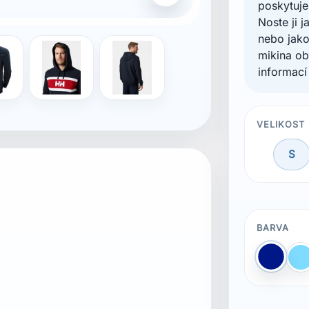
poskytuje
Noste ji 
nebo jako
mikina ob
informací
VELIKOST
S
BARVA
C
Modrá
b