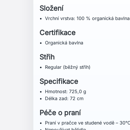
Nečistit chemicky
Jasné barvy mohou mírně vyblednout
Prát naruby
Nežehlit přes potisk
Prát odděleně
Technologie
Organická bavlna