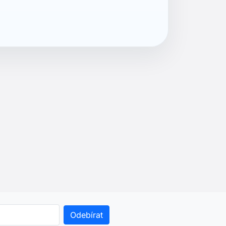
. Pokud to chcete udělat,
 právním oznámení.
r.o.
761