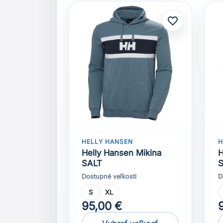
HELLY HANSEN
H
Helly Hansen Mikina
H
SALT
S
Dostupné veľkosti
D
S
XL
95,00 €
Vybrať veľkosť
Komentáře (0)