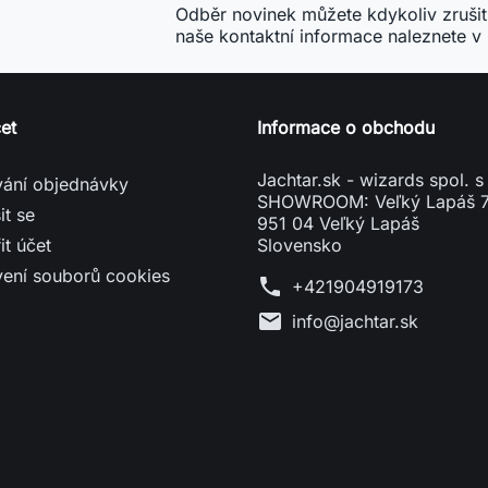
it účet
Slovensko
vení souborů cookies
phone
+421904919173
mail
info@jachtar.sk