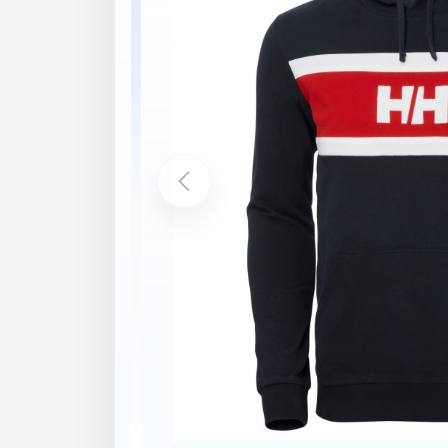
Popis
Vlastnosti
Nastavitelná šňůrka v kapuci
Přední klokánková kapsa
Žebrovaný spodní lem
Žebrované manžety rukávů
Organická bavlna
Složení