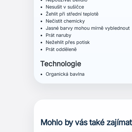
Mohlo by vás také zajímat
favorite_border