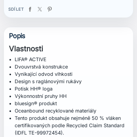
bluesign® produkt
Oceanbound recyklované materiály
Tento produkt obsahuje nejméně 50 % vláken
certifikovaných podle Recycled Claim Standard
(IDFL TE-99972454).
Složení
Vrchní vrstva: 66 % polyester (recyklovaný), 34
% polypropylen
Certifikace
bluesign® produkt
Oceanbound recyklované materiály
Tento produkt obsahuje nejméně 50 % vláken
certifikovaných podle Recycled Claim Standard
(IDFL TE-99972454).
Střih