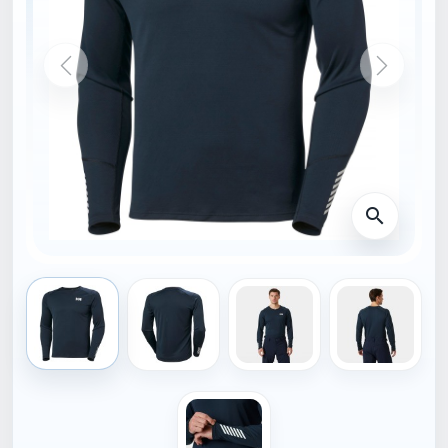
DOMŮ
49389_599-S
HELLY HANSEN
Helly Hansen LIFA
ACTIVE CREW
59,00 €