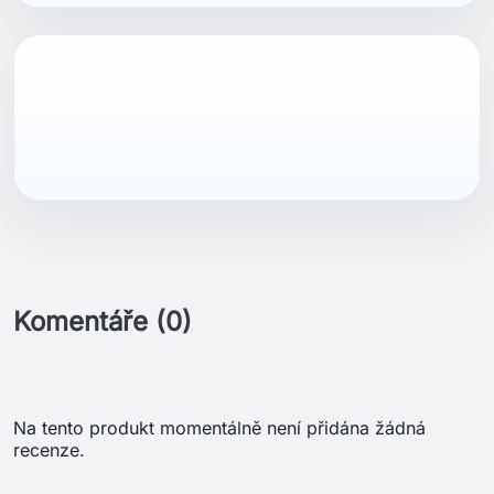
Na tento produkt momentálně není přidána žádná
recenze.
Získejte nejnovější novinky a speciální
slevy
Odběr novinek můžete kdykoliv zrušit. Pokud to
chcete udělat, naše kontaktní informace naleznete v
právním oznámení.