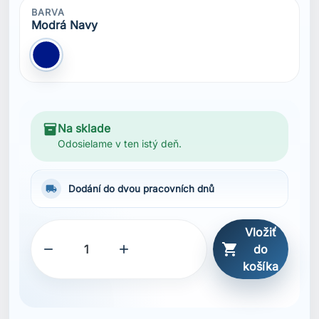



do
košíka
SDÍLET
Popis
Vlastnosti
LIFA® ACTIVE
Dvouvrstvá konstrukce
Vynikající odvod vlhkosti
Design s raglánovými rukávy
Potisk HH® loga
Výkonnostní pruhy HH