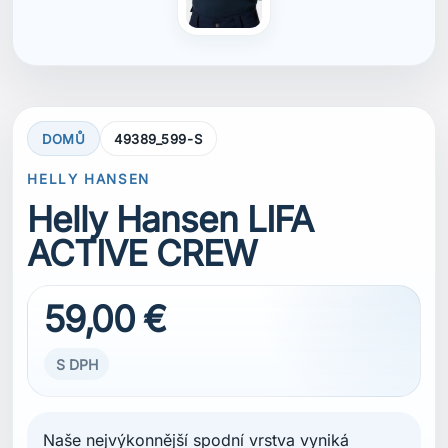
S DPH
Naše nejvýkonnější spodní vrstva vyniká
kontrolou vlhkosti a poskytuje lehkou izolaci
pro vaše outdoorové aktivity. LIFA® ACTIVE
Stripe Crew využívá špičkovou 2vrstvou
konstrukci, kde 100 % vlákna LIFA® jsou v
kontaktu s pokožkou a vnější vrstva obsahuje
technická vlákna pro odvod vlhkosti. Výrazné
pruhy na rukávech přidávají styl bez
kompromisů ve funkčnosti. Vyberte si tuto
spodní vrstvu pro výjimečné řízení vlhkosti,
lehké teplo a celodenní pohodlí.
VELIKOST
S