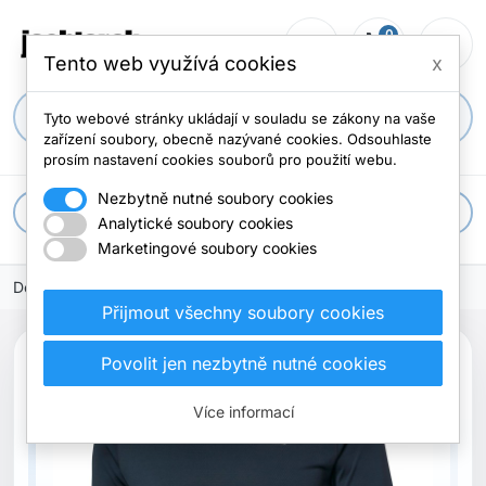
0
person_outline
shopping_cart
menu
0 položek
Tento web využívá cookies
x
search
Tyto webové stránky ukládají v souladu se zákony na vaše
zařízení soubory, obecně nazývané cookies. Odsouhlaste
prosím nastavení cookies souborů pro použití webu.
Nezbytně nutné soubory cookies
apps
Všechny kategorie
Analytické soubory cookies
Marketingové soubory cookies
Domů
Přijmout všechny soubory cookies
search
Povolit jen nezbytně nutné cookies
Previous
Next
Více informací