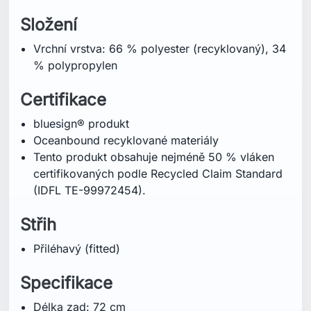
Přiléhavý (fitted)
Specifikace
Délka zad: 72 cm
Péče o praní
Praní v pračce v mírně teplé vodě – 40°C
Nepoužívat bělidlo
Nesušit v sušičce
Nežehlit
Nečistit chemicky
Prát s podobnými barvami
Prát naruby
Technologie
bluesign® produkt