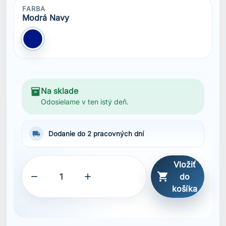
FARBA
Modrá Navy
Modrá Navy
inventory_2
Na sklade
Odosielame v ten istý deň.
local_shipping
Dodanie do 2 pracovných dní
Vložiť



do
košíka