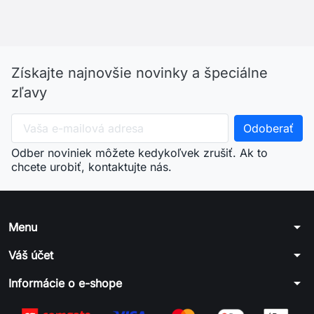
Získajte najnovšie novinky a špeciálne
zľavy
Odber noviniek môžete kedykoľvek zrušiť. Ak to
chcete urobiť, kontaktujte nás.
arrow_drop_down
Menu
arrow_drop_down
Váš účet
arrow_drop_down
Informácie o e-shope