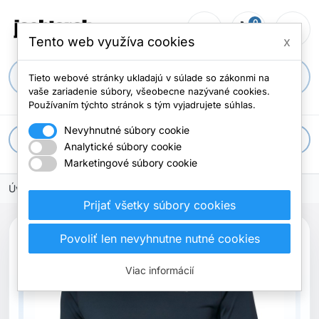
0
person_outline
shopping_cart
menu
Počet položi
Tento web využíva cookies
x
search
Tieto webové stránky ukladajú v súlade so zákonmi na
vaše zariadenie súbory, všeobecne nazývané cookies.
Používaním týchto stránok s tým vyjadrujete súhlas.
Nevyhnutné súbory cookie
apps
Všetky kategórie
Analytické súbory cookie
Marketingové súbory cookie
Úvodná stránka
Prijať všetky súbory cookies
search
Povoliť len nevyhnutne nutné cookies
Viac informácií