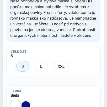
Naša pohodová a štýlová mikina s logom HH
ponúka maximálne pohodlie. Je vyrobená z
organickej bavlny French Terry, vďaka čomu je
rovnako mäkká ako nadčasová. Je mimoriadne
univerzálna – môžete ju nosiť pri oddychu,
plavbe na jachte alebo aj v meste. Podrobnosti
o organických materiáloch nájdete v zložení.
VEĽKOSŤ
S
S
L
XXL
FARBA
Biela