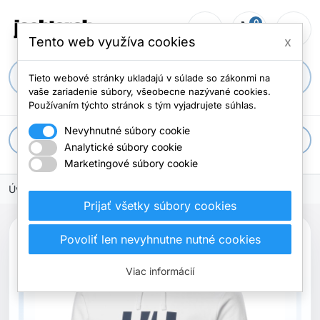
0
person_outline
shopping_cart
menu
Počet položi
Tento web využíva cookies
x
search
Tieto webové stránky ukladajú v súlade so zákonmi na
vaše zariadenie súbory, všeobecne nazývané cookies.
Používaním týchto stránok s tým vyjadrujete súhlas.
Nevyhnutné súbory cookie
apps
Všetky kategórie
Analytické súbory cookie
Marketingové súbory cookie
Úvodná stránka
Prijať všetky súbory cookies
search
Povoliť len nevyhnutne nutné cookies
Viac informácií