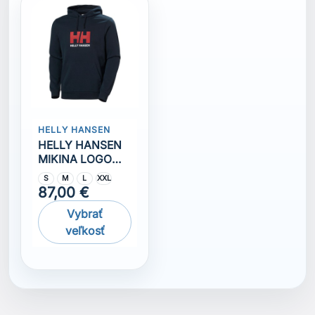
HELLY HANSEN
HELLY HANSEN
MIKINA LOGO
2.0
S
M
L
XXL
87,00 €
Vybrať
veľkosť