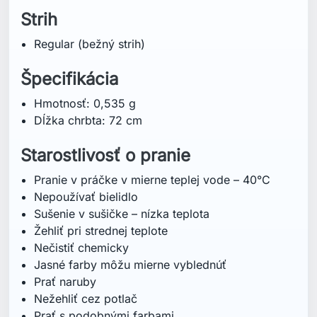
Strih
Regular (bežný strih)
Špecifikácia
Hmotnosť: 0,535 g
Dĺžka chrbta: 72 cm
Starostlivosť o pranie
Pranie v práčke v mierne teplej vode – 40°C
Nepoužívať bielidlo
Sušenie v sušičke – nízka teplota
Žehliť pri strednej teplote
Nečistiť chemicky
Jasné farby môžu mierne vyblednúť
Prať naruby
Nežehliť cez potlač
Prať s podobnými farbami