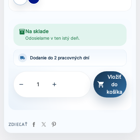
Biela
Modrá Navy
inventory_2
Na sklade
Odosielame v ten istý deň.
local_shipping
Dodanie do 2 pracovných dní
Vložiť



do
košíka
ZDIEĽAŤ