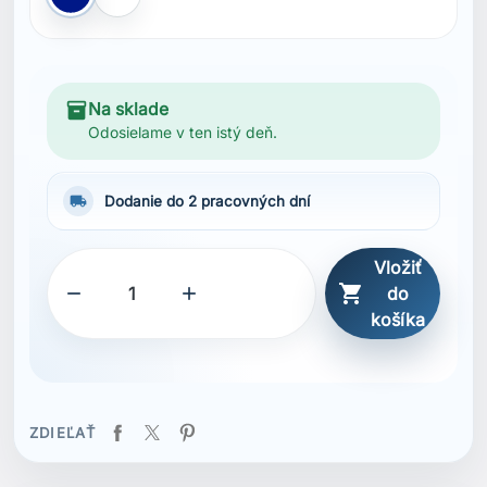
Modrá Navy
Biela
inventory_2
Na sklade
Odosielame v ten istý deň.
local_shipping
Dodanie do 2 pracovných dní
Vložiť



do
košíka
ZDIEĽAŤ