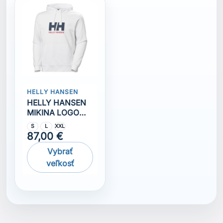
HELLY HANSEN
HELLY HANSEN
MIKINA LOGO
2.0
S
L
XXL
87,00 €
Vybrať
veľkosť