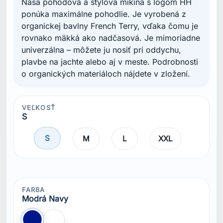
Naša pohodová a štýlová mikina s logom HH
ponúka maximálne pohodlie. Je vyrobená z
organickej bavlny French Terry, vďaka čomu je
rovnako mäkká ako nadčasová. Je mimoriadne
univerzálna – môžete ju nosiť pri oddychu,
plavbe na jachte alebo aj v meste. Podrobnosti
o organických materiáloch nájdete v zložení.
VEĽKOSŤ
S
S
M
L
XXL
FARBA
Modrá Navy