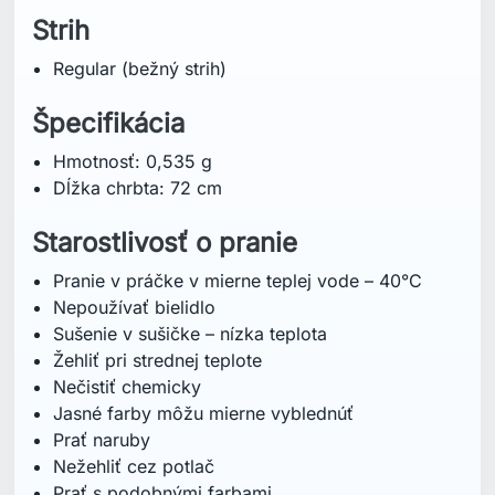
Strih
Regular (bežný strih)
Špecifikácia
Hmotnosť: 0,535 g
Dĺžka chrbta: 72 cm
Starostlivosť o pranie
Pranie v práčke v mierne teplej vode – 40°C
Nepoužívať bielidlo
Sušenie v sušičke – nízka teplota
Žehliť pri strednej teplote
Nečistiť chemicky
Jasné farby môžu mierne vyblednúť
Prať naruby
Nežehliť cez potlač
Prať s podobnými farbami