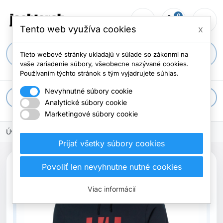
0
person_outline
shopping_cart
menu
Počet položi
Tento web využíva cookies
x
search
Tieto webové stránky ukladajú v súlade so zákonmi na
vaše zariadenie súbory, všeobecne nazývané cookies.
Používaním týchto stránok s tým vyjadrujete súhlas.
Nevyhnutné súbory cookie
apps
Všetky kategórie
Analytické súbory cookie
Marketingové súbory cookie
Úvodná stránka
Prijať všetky súbory cookies
Povoliť len nevyhnutne nutné cookies
Viac informácií