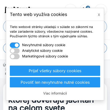
0
person_outline
shopping_cart
menu
Počet položi
Tento web využíva cookies
x
search
Tieto webové stránky ukladajú v súlade so zákonmi na
vaše zariadenie súbory, všeobecne nazývané cookies.
Používaním týchto stránok s tým vyjadrujete súhlas.
Nevyhnutné súbory cookie
apps
Všetky kategórie
Analytické súbory cookie
Marketingové súbory cookie
Úvodná stránka
Helly Hansen: značka, ktorej dôverujú jachtári na celom
Prijať všetky súbory cookies
svete
Povoliť len nevyhnutne nutné cookies
Helly Hansen: značka,
Viac informácií
ktorej dôverujú jachtári
na celom svete