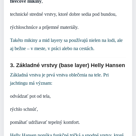
fleecové mikiny
,
technické stredné vrstvy, ktoré dobre sedia pod bundou,
rýchloschnúce a príjemné materiály.
Takéto mikiny a mid layery sa používajú nielen na lodi, ale
aj bežne – v meste, v práci alebo na cestách.
3. Základné vrstvy (base layer) Helly Hansen
Základná vrstva je prvá vrstva oblečenia na tele. Pri
jachtingu má význam:
odvádzať pot od tela,
rýchlo schnúť,
pomáhať udržiavať tepelný komfort.
Helly Hansen ponúka funkčné tričká a spodné vrstvy, ktoré