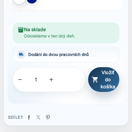
Bílá
Modrá Navy
inventory_2
Na sklade
Odosielame v ten istý deň.
local_shipping
Dodání do dvou pracovních dnů
Vložiť



do
košíka
SDÍLET