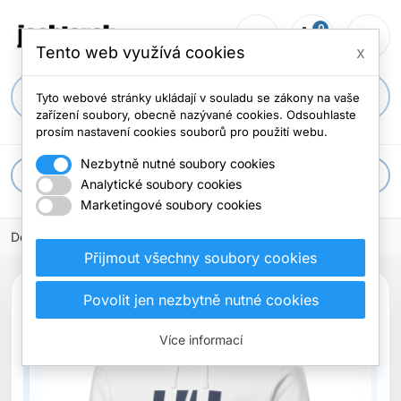
0
person_outline
shopping_cart
menu
0 položek
Tento web využívá cookies
x
search
Tyto webové stránky ukládají v souladu se zákony na vaše
zařízení soubory, obecně nazývané cookies. Odsouhlaste
prosím nastavení cookies souborů pro použití webu.
Nezbytně nutné soubory cookies
apps
Všechny kategorie
Analytické soubory cookies
Marketingové soubory cookies
Domů
Přijmout všechny soubory cookies
Povolit jen nezbytně nutné cookies
Více informací