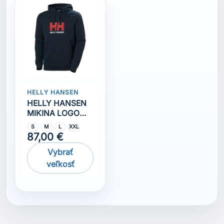
HELLY HANSEN
HELLY HANSEN
MIKINA LOGO
2.0
S
M
L
XXL
87,00 €
Vybrať
veľkosť