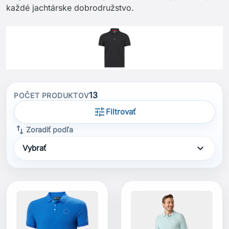
každé jachtárske dobrodružstvo.
13
POČET PRODUKTOV
tune
Filtrovať
swap_vert
Zoradiť podľa
expand_more
Vybrať