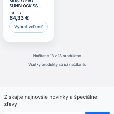
MUSTO EVO
SUNBLOCK SS
POLO 2.0
M
L
64,33 €
Vybrať veľkosť
Načítané 13 z 13 produktov
Všetky produkty sú už načítané.
Získajte najnovšie novinky a špeciálne
zľavy