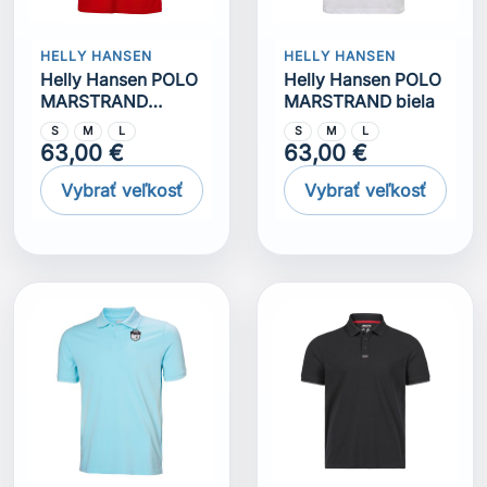
HELLY HANSEN
HELLY HANSEN
Helly Hansen POLO
Helly Hansen POLO
MARSTRAND
MARSTRAND biela
červená
S
M
L
S
M
L
63,00 €
63,00 €
Vybrať veľkosť
Vybrať veľkosť