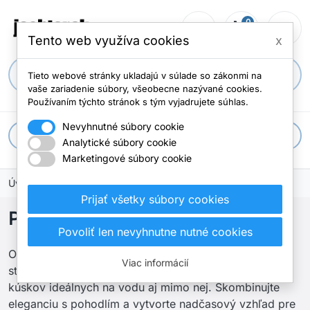
0
person_outline
shopping_cart
menu
Počet položi
Tento web využíva cookies
x
search
Tieto webové stránky ukladajú v súlade so zákonmi na
vaše zariadenie súbory, všeobecne nazývané cookies.
Používaním týchto stránok s tým vyjadrujete súhlas.
Nevyhnutné súbory cookie
apps
Všetky kategórie
Analytické súbory cookie
Marketingové súbory cookie
Úvodná stránka
Oblečenie
Polo
Prijať všetky súbory cookies
Polo
Povoliť len nevyhnutne nutné cookies
Objavte našu kolekciu jachtárskych polo tričiek,
Viac informácií
starostlivo vybraný výber štýlových a priedušných
kúskov ideálnych na vodu aj mimo nej. Skombinujte
eleganciu s pohodlím a vytvorte nadčasový vzhľad pre