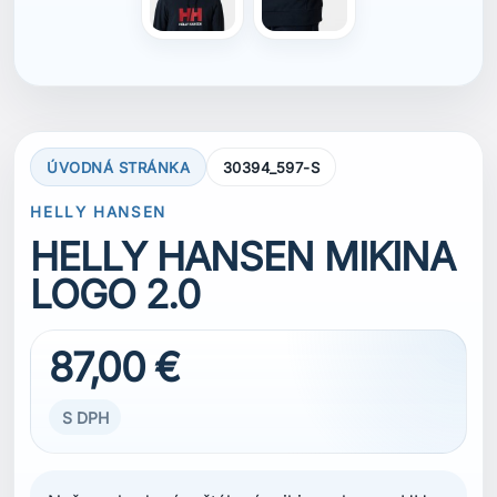
87,00 €
S DPH
Naša pohodová a štýlová mikina s logom HH
ponúka maximálne pohodlie. Je vyrobená z
organickej bavlny French Terry, vďaka čomu je
rovnako mäkká ako nadčasová. Je mimoriadne
univerzálna – môžete ju nosiť pri oddychu,
plavbe na jachte alebo aj v meste. Podrobnosti
o organických materiáloch nájdete v zložení.
VEĽKOSŤ
S
S
M
L
XXL