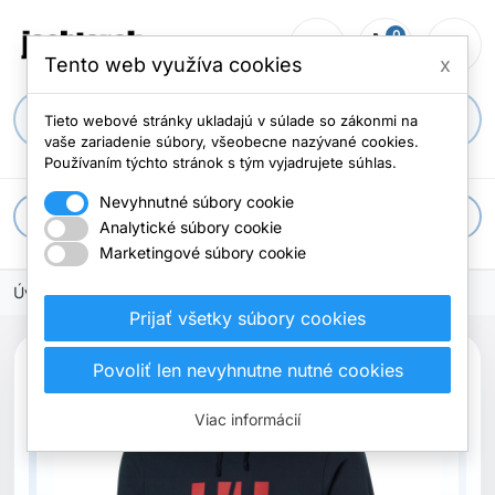
0
person_outline
shopping_cart
menu
Počet položi
Tento web využíva cookies
x
search
Tieto webové stránky ukladajú v súlade so zákonmi na
vaše zariadenie súbory, všeobecne nazývané cookies.
Používaním týchto stránok s tým vyjadrujete súhlas.
Nevyhnutné súbory cookie
apps
Všetky kategórie
Analytické súbory cookie
Marketingové súbory cookie
Úvodná stránka
Prijať všetky súbory cookies
search
Povoliť len nevyhnutne nutné cookies
Previous
Next
Viac informácií