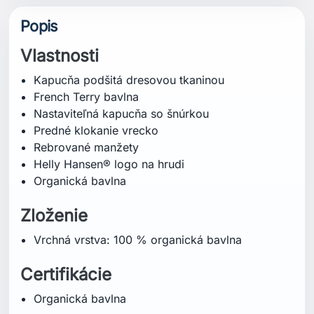
Vrchná vrstva: 100 % organická bavlna
Certifikácie
Organická bavlna
Strih
Regular (bežný strih)
Špecifikácia
Hmotnosť: 0,535 g
Dĺžka chrbta: 72 cm
Starostlivosť o pranie
Pranie v práčke v mierne teplej vode – 40°C
Nepoužívať bielidlo
Sušenie v sušičke – nízka teplota
Žehliť pri strednej teplote