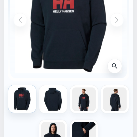
ÚVODNÁ STRÁNKA
30394_597-S
HELLY HANSEN
HELLY HANSEN MIKINA
LOGO 2.0