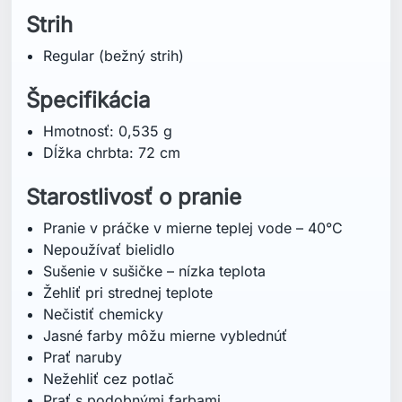
Nečistiť chemicky
Jasné farby môžu mierne vyblednúť
Prať naruby
Nežehliť cez potlač
Prať s podobnými farbami
Technológia
Organická bavlna