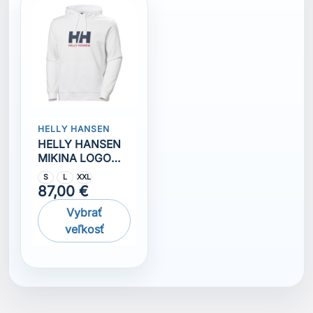
Komentáre (0)
Na tento produkt momentálne nie je pridaná žiadna
recenzia.
Získajte najnovšie novinky a špeciálne