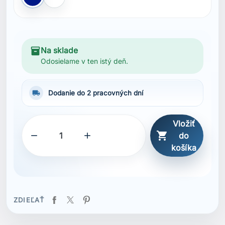
ZDIEĽAŤ
Popis
Vlastnosti
Kapucňa podšitá dresovou tkaninou
French Terry bavlna
Nastaviteľná kapucňa so šnúrkou
Predné klokanie vrecko
Rebrované manžety
Helly Hansen® logo na hrudi
Organická bavlna
Zloženie