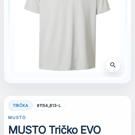
search
TRIČKA
81154_813-L
MUSTO
MUSTO Tričko EVO