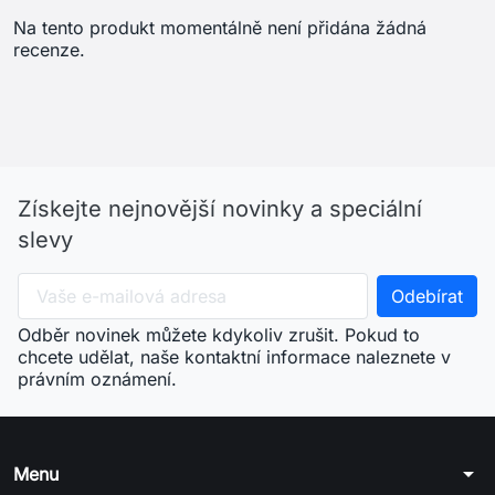
Na tento produkt momentálně není přidána žádná
recenze.
Získejte nejnovější novinky a speciální
slevy
Odběr novinek můžete kdykoliv zrušit. Pokud to
chcete udělat, naše kontaktní informace naleznete v
právním oznámení.
arrow_drop_down
Menu