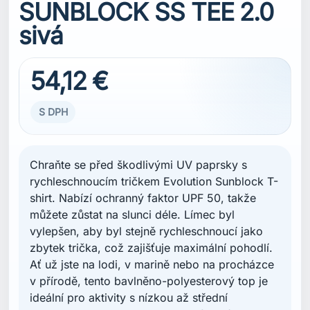
SUNBLOCK SS TEE 2.0
sivá
54,12 €
S DPH
Chraňte se před škodlivými UV paprsky s
rychleschnoucím tričkem Evolution Sunblock T-
shirt. Nabízí ochranný faktor UPF 50, takže
můžete zůstat na slunci déle. Límec byl
vylepšen, aby byl stejně rychleschnoucí jako
zbytek trička, což zajišťuje maximální pohodlí.
Ať už jste na lodi, v marině nebo na procházce
v přírodě, tento bavlněno-polyesterový top je
ideální pro aktivity s nízkou až střední