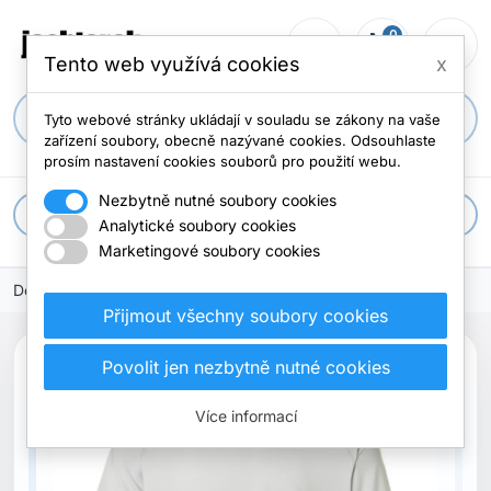
0
person_outline
shopping_cart
menu
0 položek
Tento web využívá cookies
x
search
Tyto webové stránky ukládají v souladu se zákony na vaše
zařízení soubory, obecně nazývané cookies. Odsouhlaste
prosím nastavení cookies souborů pro použití webu.
Nezbytně nutné soubory cookies
apps
Všechny kategorie
Analytické soubory cookies
Marketingové soubory cookies
Domů
oblečení
Trička
Přijmout všechny soubory cookies
Povolit jen nezbytně nutné cookies
Více informací