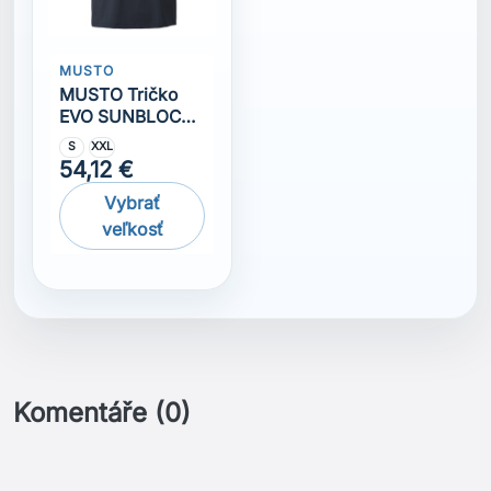
MUSTO
MUSTO Tričko
EVO SUNBLOCK
SS TEE 2.0 navy
S
XXL
54,12 €
Vybrať
veľkosť
Komentáře (0)