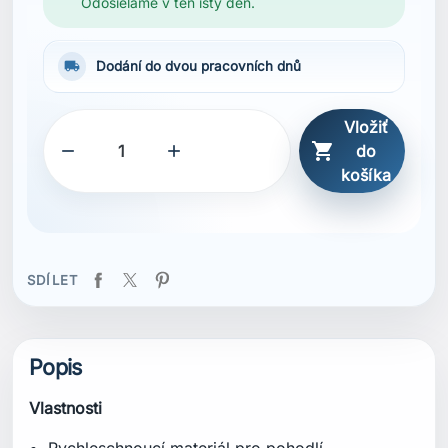
Odosielame v ten istý deň.
local_shipping
Dodání do dvou pracovních dnů
Vložiť



do
košíka
SDÍLET
Popis
Vlastnosti
Rychleschnoucí materiál pro pohodlí