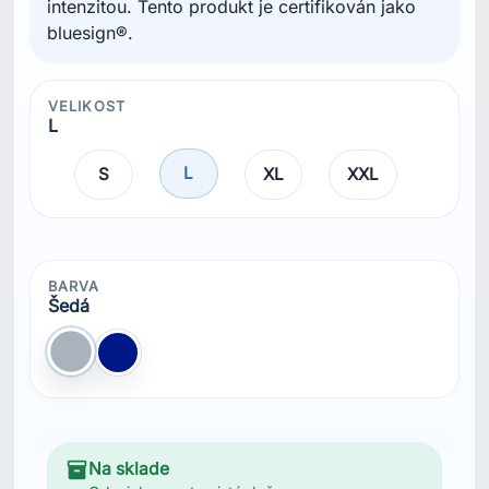
intenzitou. Tento produkt je certifikován jako
bluesign®.
VELIKOST
L
L
S
XL
XXL
BARVA
Šedá
Šedá
Modrá Navy
inventory_2
Na sklade