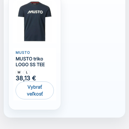
MUSTO
MUSTO triko
LOGO SS TEE
M
L
38,13 €
Vybrať
veľkosť