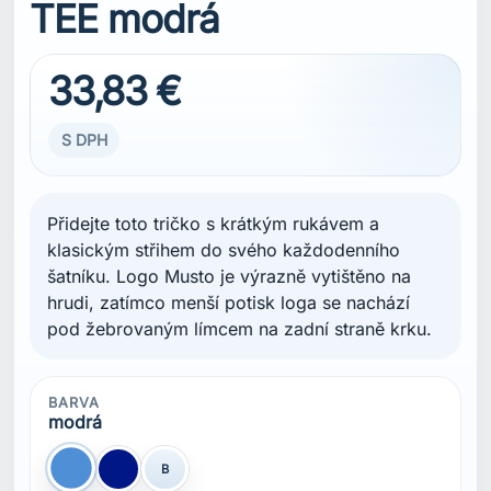
TEE modrá
33,83 €
S DPH
Přidejte toto tričko s krátkým rukávem a
klasickým střihem do svého každodenního
šatníku. Logo Musto je výrazně vytištěno na
hrudi, zatímco menší potisk loga se nachází
pod žebrovaným límcem na zadní straně krku.
BARVA
modrá
B
modrá
Modrá Navy