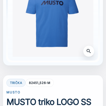
search
TRIČKA
82451_526-M
MUSTO
MUSTO triko LOGO SS