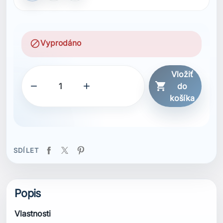
block
Vyprodáno
Vložiť



do
košíka
SDÍLET
Popis
Vlastnosti