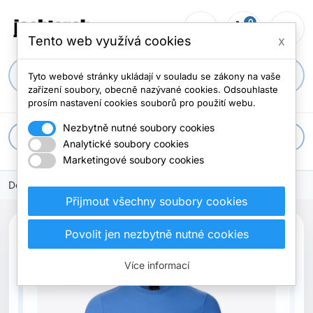
0
person_outline
shopping_cart
menu
0 položek
Tento web využívá cookies
x
search
Tyto webové stránky ukládají v souladu se zákony na vaše
zařízení soubory, obecně nazývané cookies. Odsouhlaste
prosím nastavení cookies souborů pro použití webu.
Nezbytně nutné soubory cookies
apps
Všechny kategorie
Analytické soubory cookies
Marketingové soubory cookies
Domů
oblečení
Trička
Přijmout všechny soubory cookies
Povolit jen nezbytně nutné cookies
Vyprodáno
Více informací