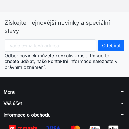
Získejte nejnovější novinky a speciální
slevy
Odběr novinek můžete kdykoliv zrušit. Pokud to
chcete udělat, naše kontaktní informace naleznete v
právním oznámení.
arrow_drop_down
Menu
arrow_drop_down
Váš účet
arrow_drop_down
Informace o obchodu