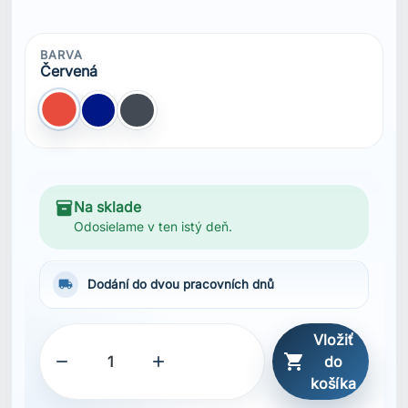
BARVA
Červená
Červená
Modrá Navy
Černá
inventory_2
Na sklade
Odosielame v ten istý deň.
local_shipping
Dodání do dvou pracovních dnů
Vložiť



do
košíka