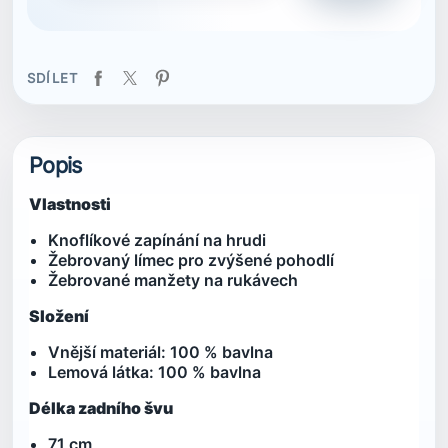
SDÍLET
Popis
Vlastnosti
Knoflíkové zapínání na hrudi
Žebrovaný límec pro zvýšené pohodlí
Žebrované manžety na rukávech
Složení
Vnější materiál: 100 % bavlna
Lemová látka: 100 % bavlna
Délka zadního švu
71 cm