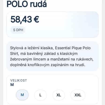
POLO rudá
58,43 €
S DPH
Stylová a ležérní klasika, Essential Pique Polo
Shirt, má bavlněný základ s klasickým
žebrovaným límcem a manžetami na rukávech,
doplněná knoflíkovým zapínáním na hrudi.
VELIKOST
M
M
L
XL
XXL