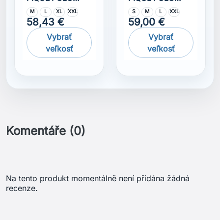
černá
NAVY
M
L
XL
XXL
S
M
L
XXL
58,43 €
59,00 €
Vybrať
Vybrať
veľkosť
veľkosť
Komentáře (0)
Na tento produkt momentálně není přidána žádná
recenze.