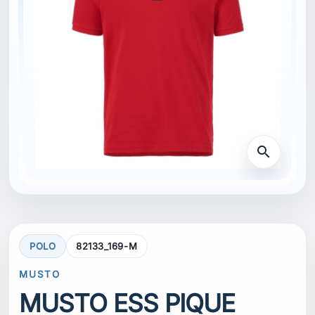
search
POLO
82133_169-M
MUSTO
MUSTO ESS PIQUE