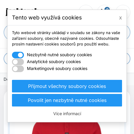
0
person_outline
shopping_cart
menu
0 položek
Tento web využívá cookies
x
search
Tyto webové stránky ukládají v souladu se zákony na vaše
zařízení soubory, obecně nazývané cookies. Odsouhlaste
prosím nastavení cookies souborů pro použití webu.
Nezbytně nutné soubory cookies
apps
Všechny kategorie
Analytické soubory cookies
Marketingové soubory cookies
Domů
oblečení
Polo
Přijmout všechny soubory cookies
Povolit jen nezbytně nutné cookies
Více informací