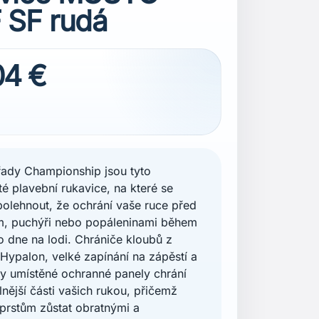
 SF rudá
04 €
řady Championship jsou tyto
té plavební rukavice, na které se
olehnout, že ochrání vaše ruce před
m, puchýři nebo popáleninami během
 dne na lodi. Chrániče kloubů z
 Hypalon, velké zapínání na zápěstí a
ky umístěné ochranné panely chrání
lnější části vašich rukou, přičemž
prstům zůstat obratnými a