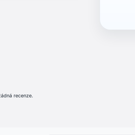
ean13
5057324182
žádná recenze.