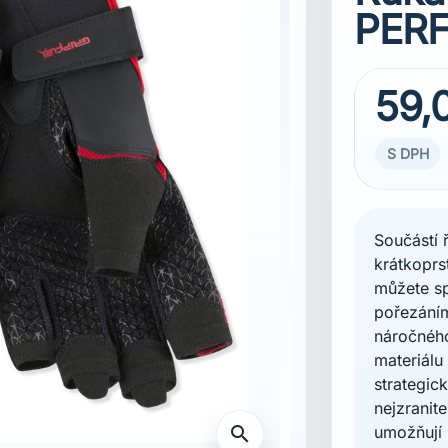
PERF
59,
S DPH
Součástí 
krátkoprs
můžete sp
pořezání
náročného
materiálu
strategic
nejzranite
umožňují 
search