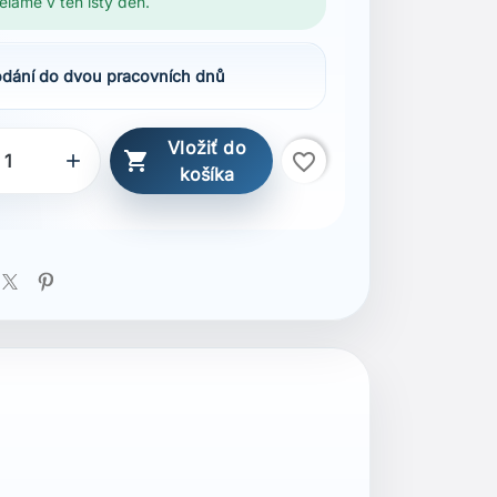
elame v ten istý deň.
dání do dvou pracovních dnů
Vložiť do

favorite_border

košíka