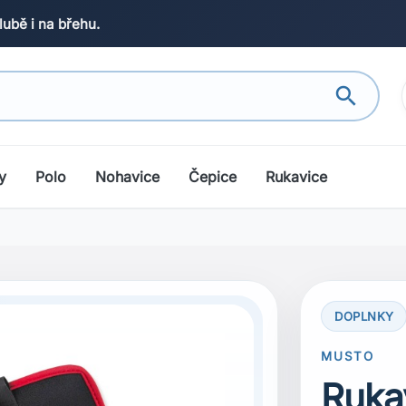
lubě i na břehu.
search
y
Polo
Nohavice
Čepice
Rukavice
DOPLNKY
MUSTO
Ruka