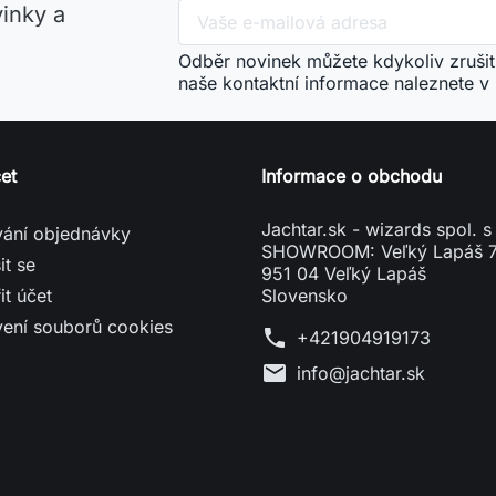
vinky a
Odběr novinek můžete kdykoliv zrušit
naše kontaktní informace naleznete v
et
Informace o obchodu
Jachtar.sk - wizards spol. s 
vání objednávky
SHOWROOM: Veľký Lapáš 
it se
951 04 Veľký Lapáš
it účet
Slovensko
vení souborů cookies
phone
+421904919173
mail
info@jachtar.sk