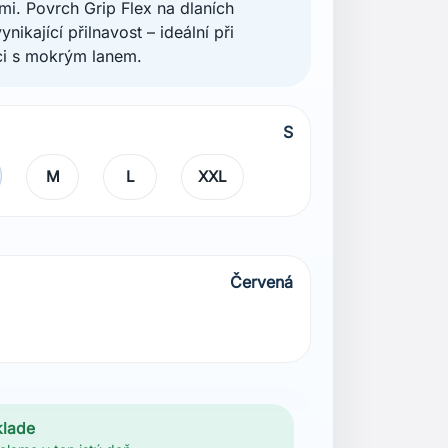
i. Povrch Grip Flex na dlaních
vynikající přilnavost – ideální při
ci s mokrým lanem.
S
M
L
XXL
Červená
á
klade