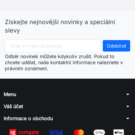
Získejte nejnovější novinky a speciální
slevy
Odběr novinek můžete kdykoliv zrušit. Pokud to
chcete udělat, naše kontaktní informace naleznete v
právním oznámení.
arrow_drop_down
Menu
arrow_drop_down
Váš účet
arrow_drop_down
Informace o obchodu