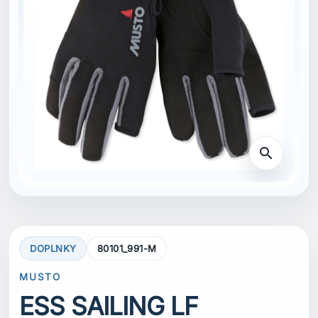
search
DOPLNKY
80101_991-M
MUSTO
ESS SAILING LF