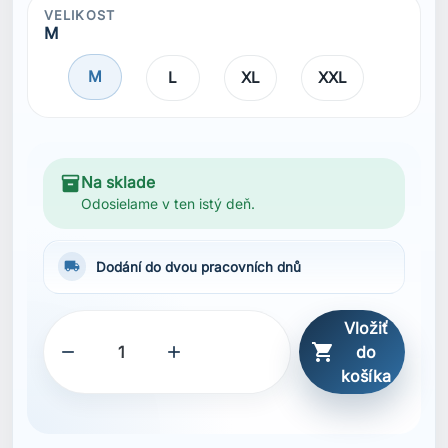
VELIKOST
M
M
L
XL
XXL
inventory_2
Na sklade
Odosielame v ten istý deň.
local_shipping
Dodání do dvou pracovních dnů
Vložiť



do
košíka