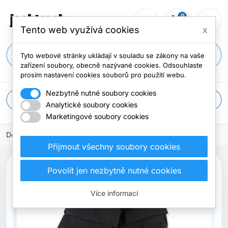
0
person_outline
shopping_cart
menu
0 položek
Tento web využívá cookies
x
search
Tyto webové stránky ukládají v souladu se zákony na vaše
zařízení soubory, obecně nazývané cookies. Odsouhlaste
prosím nastavení cookies souborů pro použití webu.
Nezbytně nutné soubory cookies
apps
Všechny kategorie
Analytické soubory cookies
Marketingové soubory cookies
Domů
Přijmout všechny soubory cookies
Povolit jen nezbytně nutné cookies
Více informací