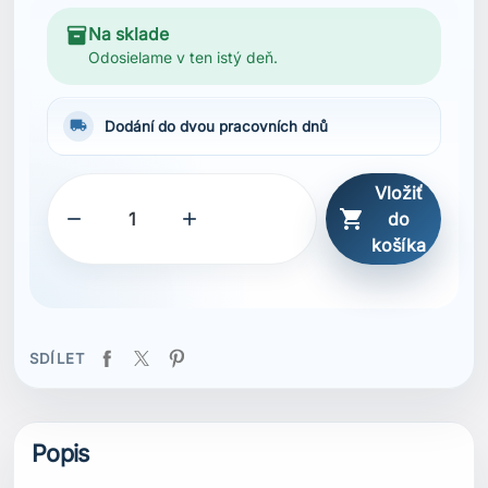
inventory_2
Na sklade
Odosielame v ten istý deň.
local_shipping
Dodání do dvou pracovních dnů
Vložiť



do
košíka
SDÍLET
Popis