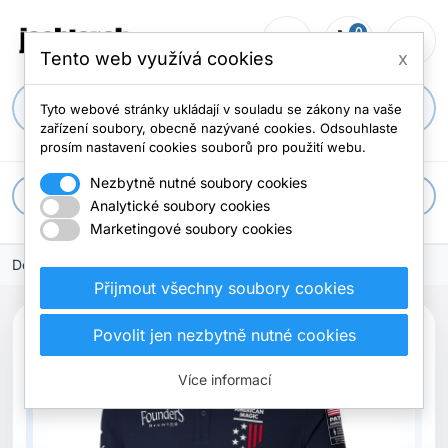
0
person_outline
shopping_cart
menu
0 položek
Tento web využívá cookies
x
search
Tyto webové stránky ukládají v souladu se zákony na vaše
zařízení soubory, obecně nazývané cookies. Odsouhlaste
prosím nastavení cookies souborů pro použití webu.
Nezbytně nutné soubory cookies
apps
Všechny kategorie
Analytické soubory cookies
Marketingové soubory cookies
Domů
Přijmout všechny soubory cookies
Povolit jen nezbytně nutné cookies
Více informací