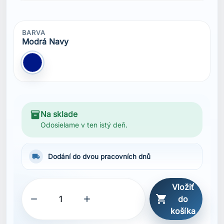
BARVA
Modrá Navy
Modrá Navy
inventory_2
Na sklade
Odosielame v ten istý deň.
local_shipping
Dodání do dvou pracovních dnů
Vložiť



do
košíka