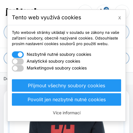
0
person_outline
shopping_cart
menu
0 položek
Tento web využívá cookies
x
search
Tyto webové stránky ukládají v souladu se zákony na vaše
zařízení soubory, obecně nazývané cookies. Odsouhlaste
prosím nastavení cookies souborů pro použití webu.
Nezbytně nutné soubory cookies
apps
Všechny kategorie
Analytické soubory cookies
Marketingové soubory cookies
Domů
Přijmout všechny soubory cookies
Povolit jen nezbytně nutné cookies
Více informací