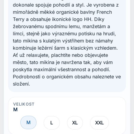
dokonale spojuje pohodlí a styl. Je vyrobena z
mimořádně měkké organické bavlny French
Terry a obsahuje ikonické logo HH. Díky
žebrovanému spodnímu lemu, manžetám a
límci, stejně jako výraznému potisku na hrudi,
tato mikina s kulatým výstřihem bez námahy
kombinuje ležérní šarm s klasickým vzhledem.
Ať už relaxujete, plachtíte nebo objevujete
město, tato mikina je navržena tak, aby vám
poskytla maximální všestrannost a pohodlí.
Podrobnosti o organickém obsahu naleznete ve
složení.
VELIKOST
M
M
L
XL
XXL