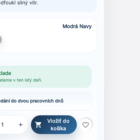
foukl silný vítr.
Modrá Navy
 Navy
edá
klade
elame v ten istý deň.
dání do dvou pracovních dnů
Vložiť do

favorite_border

košíka