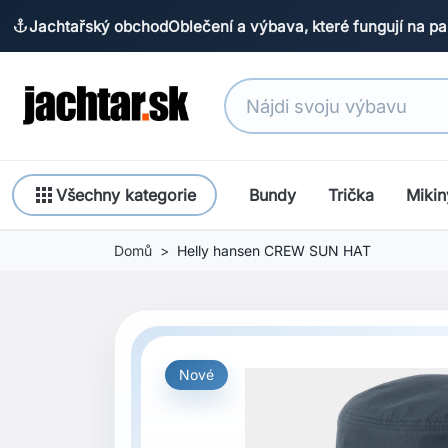
Jachtařský obchod
Oblečení a výbava, které fungují na pa
anchor
apps
Všechny kategorie
Bundy
Trička
Mikin
Domů
Helly hansen CREW SUN HAT
Nové