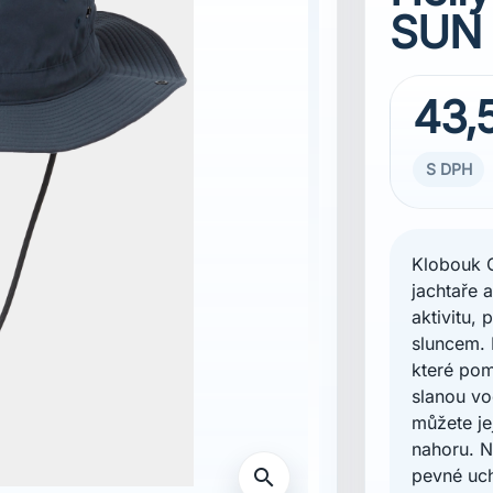
SUN
43,
S DPH
Klobouk 
jachtaře 
aktivitu, 
sluncem. 
které po
slanou vo
můžete je
nahoru. N
pevné uc
search