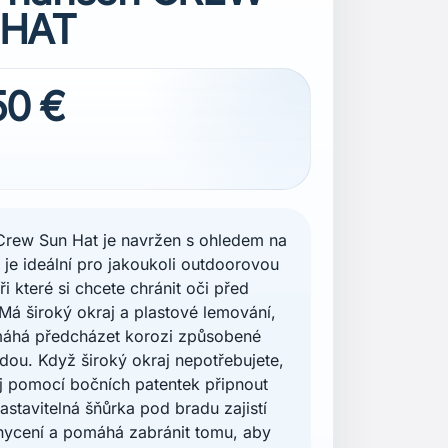
 HAT
50 €
Crew Sun Hat je navržen s ohledem na
a je ideální pro jakoukoli outdoorovou
při které si chcete chránit oči před
Má široký okraj a plastové lemování,
máhá předcházet korozi způsobené
dou. Když široký okraj nepotřebujete,
j pomocí bočních patentek připnout
astavitelná šňůrka pod bradu zajistí
hycení a pomáhá zabránit tomu, aby