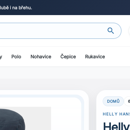
lubě i na břehu.
search
y
Polo
Nohavice
Čepice
Rukavice
DOMŮ
HELLY HAN
Hell