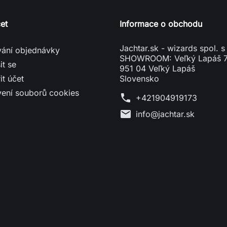
et
Informace o obchodu
Jachtar.sk - wizards spol. s 
vání objednávky
SHOWROOM: Veľký Lapáš 
it se
951 04 Veľký Lapáš
it účet
Slovensko
vení souborů cookies
phone
+421904919173
mail
info@jachtar.sk