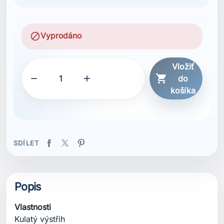
block
Vyprodáno
Vložiť



do
košíka
SDÍLET
Popis
Vlastnosti
Kulatý výstřih