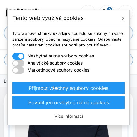
0
person_outline
shopping_cart
menu
0 položek
Tento web využívá cookies
x
search
Tyto webové stránky ukládají v souladu se zákony na vaše
zařízení soubory, obecně nazývané cookies. Odsouhlaste
prosím nastavení cookies souborů pro použití webu.
Nezbytně nutné soubory cookies
apps
Všechny kategorie
Analytické soubory cookies
Marketingové soubory cookies
Domů
Přijmout všechny soubory cookies
Povolit jen nezbytně nutné cookies
Vyprodáno
Více informací