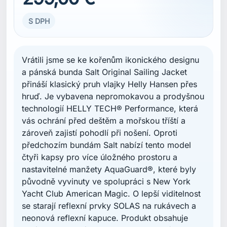
nastavitelné manžety AquaGuard®, které byly
původně vyvinuty ve spolupráci s New York
Yacht Club American Magic. O lepší viditelnost
se starají reflexní prvky SOLAS na rukávech a
neonová reflexní kapuce. Produkt obsahuje
také recyklované Ocean Bound materiály
získávané do 50 km od pobřeží nebo hlavních
vodních toků v oblastech ohrožených
plastovým znečištěním.
VELIKOST
XXL
XXL
S
XL
BARVA
bledo Modrá