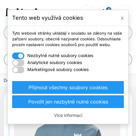
0
person_outline
shopping_cart
menu
0 položek
Tento web využívá cookies
x
search
Tyto webové stránky ukládají v souladu se zákony na vaše
zařízení soubory, obecně nazývané cookies. Odsouhlaste
prosím nastavení cookies souborů pro použití webu.
Nezbytně nutné soubory cookies
apps
Všechny kategorie
Analytické soubory cookies
Marketingové soubory cookies
Domů
Přijmout všechny soubory cookies
search
Povolit jen nezbytně nutné cookies
Previous
Next
Více informací