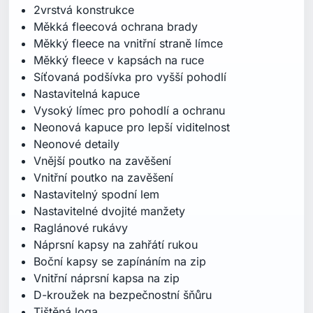
Náprsní kapsy na zahřátí rukou
Boční kapsy se zapínáním na zip
Vnitřní náprsní kapsa na zip
D-kroužek na bezpečnostní šňůru
Tištěná loga
Recyklované Ocean Bound materiály
Složení
Vrchní materiál: 100 % recyklovaný polyamid
Vrchní materiál 2: 57 % recyklovaný polyester, 43
% polyester
Podšívka: 95 % recyklovaný polyester, 5 %
polyester
Podšívka 2: 100 % polyester
Certifikace / Technologie
Ocean Bound recycled materials
HELLY TECH® Performance