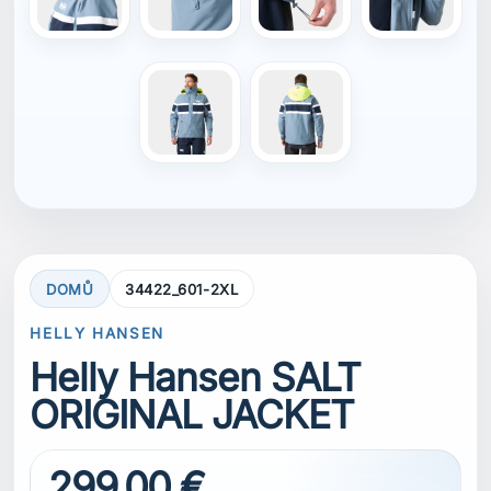
Helly Hansen SALT
ORIGINAL JACKET
299,00 €
S DPH
Vrátili jsme se ke kořenům ikonického designu
a pánská bunda Salt Original Sailing Jacket
přináší klasický pruh vlajky Helly Hansen přes
hruď. Je vybavena nepromokavou a prodyšnou
technologií HELLY TECH® Performance, která
vás ochrání před deštěm a mořskou tříští a
zároveň zajistí pohodlí při nošení. Oproti
předchozím bundám Salt nabízí tento model
čtyři kapsy pro více úložného prostoru a