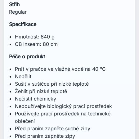
Nepoužívejte biologický prací prostředek
Používejte prací prostředek na technické
oblečení
Před praním zapněte suché zipy
Před praním zapněte zipy
Nežehlit přes potisk
Nenamáčet
Nepoužívejte aviváž
Po vyprání ihned vyjměte z pračky
U jasných barev může dojít k mírnému
vyblednutí
Sušte v sušičce, aby se znovu aktivovala
vodoodpudivá úprava
Tmavé barvy perte odděleně