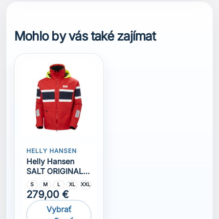
Helly Hansen
SALT ORIGINAL
JACKET RED
S
M
L
XL
XXL
279,00 €
Vybrať
veľkosť
Komentáře (0)
Na tento produkt momentálně není přidána žádná
recenze.