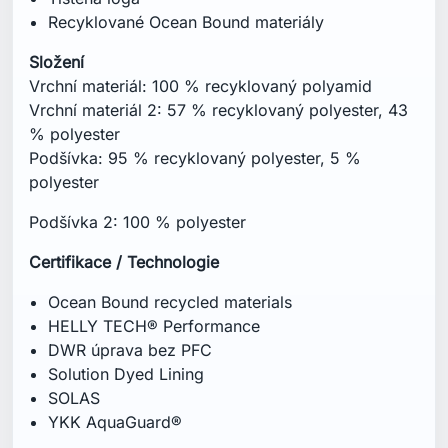
DWR úprava bez PFC
Solution Dyed Lining
SOLAS
YKK AquaGuard®
Střih
Regular
Specifikace
Hmotnost: 840 g
CB Inseam: 80 cm
Péče o produkt
Prát v pračce ve vlažné vodě na 40 °C
Nebělit
Sušit v sušičce při nízké teplotě
Žehlit při nízké teplotě
Nečistit chemicky