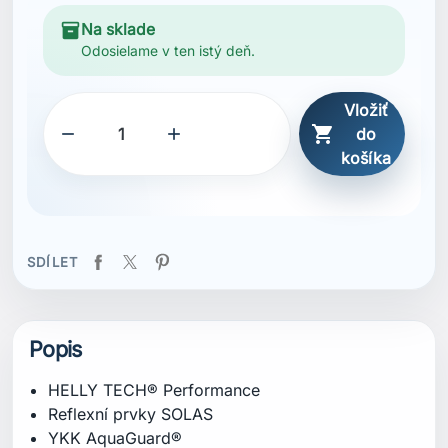
Popis
HELLY TECH® Performance
Reflexní prvky SOLAS
YKK AquaGuard®
2vrstvá konstrukce
Měkká fleecová ochrana brady
Měkký fleece na vnitřní straně límce
Měkký fleece v kapsách na ruce
Síťovaná podšívka pro vyšší pohodlí
Nastavitelná kapuce
Vysoký límec pro pohodlí a ochranu
Neonová kapuce pro lepší viditelnost
Neonové detaily
Vnější poutko na zavěšení
Vnitřní poutko na zavěšení
Nastavitelný spodní lem
Nastavitelné dvojité manžety
Raglánové rukávy