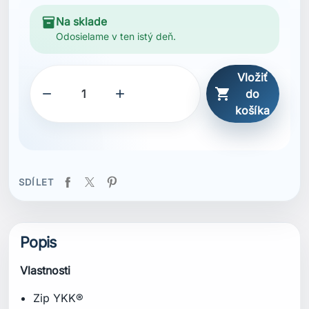
inventory_2
Na sklade
Odosielame v ten istý deň.
Vložiť



do
košíka
SDÍLET
Popis
Vlastnosti
Zip YKK®