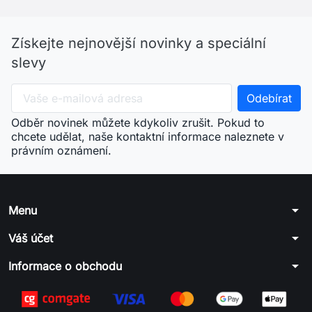
Získejte nejnovější novinky a speciální
slevy
Odběr novinek můžete kdykoliv zrušit. Pokud to
chcete udělat, naše kontaktní informace naleznete v
právním oznámení.
arrow_drop_down
Menu
arrow_drop_down
Váš účet
arrow_drop_down
Informace o obchodu