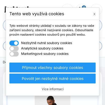
0
person_outline
shopping_cart
menu
0 položek
Tento web využívá cookies
x
search
Tyto webové stránky ukládají v souladu se zákony na vaše
zařízení soubory, obecně nazývané cookies. Odsouhlaste
prosím nastavení cookies souborů pro použití webu.
Nezbytně nutné soubory cookies
apps
Všechny kategorie
Analytické soubory cookies
Marketingové soubory cookies
Domů
Přijmout všechny soubory cookies
Povolit jen nezbytně nutné cookies
Více informací