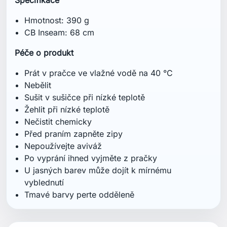
Specifikace
Hmotnost: 390 g
CB Inseam: 68 cm
Péče o produkt
Prát v pračce ve vlažné vodě na 40 °C
Nebělit
Sušit v sušičce při nízké teplotě
Žehlit při nízké teplotě
Nečistit chemicky
Před praním zapněte zipy
Nepoužívejte aviváž
Po vyprání ihned vyjměte z pračky
U jasných barev může dojít k mírnému
vyblednutí
Tmavé barvy perte odděleně