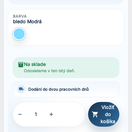
BARVA
bledo Modrá
bledo Modrá
inventory_2
Na sklade
Odosielame v ten istý deň.
local_shipping
Dodání do dvou pracovních dnů
Vložiť



do
košíka