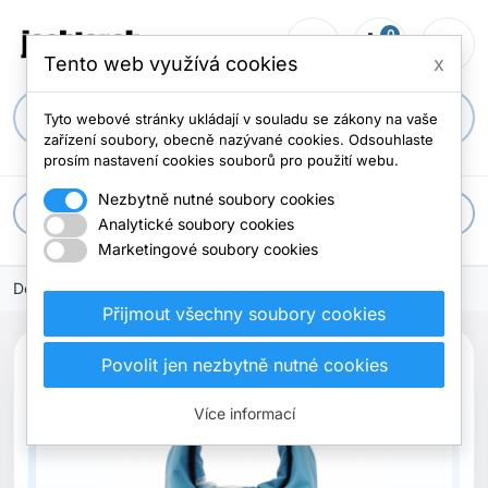
0
person_outline
shopping_cart
menu
0 položek
Tento web využívá cookies
x
search
Tyto webové stránky ukládají v souladu se zákony na vaše
zařízení soubory, obecně nazývané cookies. Odsouhlaste
prosím nastavení cookies souborů pro použití webu.
Nezbytně nutné soubory cookies
apps
Všechny kategorie
Analytické soubory cookies
Marketingové soubory cookies
Domů
Přijmout všechny soubory cookies
Povolit jen nezbytně nutné cookies
Více informací