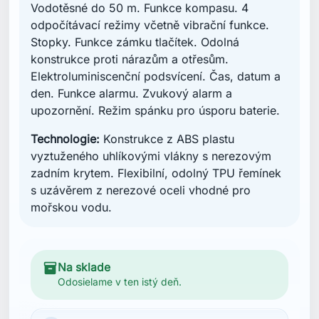
Vodotěsné do 50 m. Funkce kompasu. 4
odpočítávací režimy včetně vibrační funkce.
Stopky. Funkce zámku tlačítek. Odolná
konstrukce proti nárazům a otřesům.
Elektroluminiscenční podsvícení. Čas, datum a
den. Funkce alarmu. Zvukový alarm a
upozornění. Režim spánku pro úsporu baterie.
Technologie:
Konstrukce z ABS plastu
vyztuženého uhlíkovými vlákny s nerezovým
zadním krytem. Flexibilní, odolný TPU řemínek
s uzávěrem z nerezové oceli vhodné pro
mořskou vodu.
inventory_2
Na sklade
Odosielame v ten istý deň.