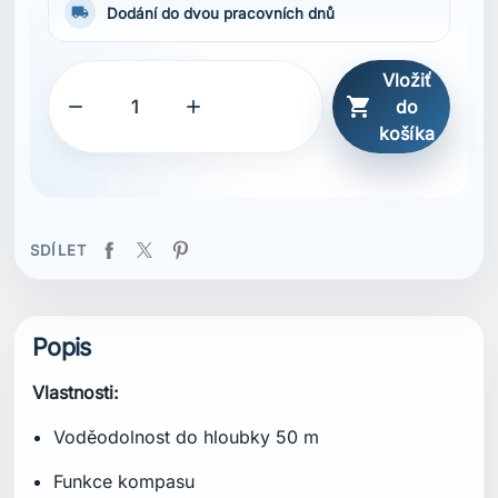
local_shipping
Dodání do dvou pracovních dnů
Vložiť



do
košíka
SDÍLET
Popis
Vlastnosti:
Voděodolnost do hloubky 50 m
Funkce kompasu