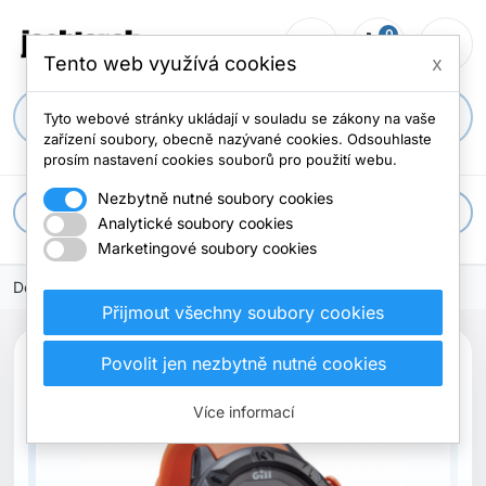
0
person_outline
shopping_cart
menu
0 položek
Tento web využívá cookies
x
search
Tyto webové stránky ukládají v souladu se zákony na vaše
zařízení soubory, obecně nazývané cookies. Odsouhlaste
prosím nastavení cookies souborů pro použití webu.
Nezbytně nutné soubory cookies
apps
Všechny kategorie
Analytické soubory cookies
Marketingové soubory cookies
Domů
Přijmout všechny soubory cookies
Povolit jen nezbytně nutné cookies
Více informací