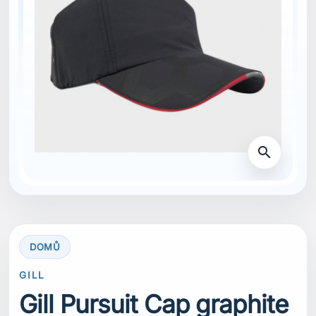
search
DOMŮ
GILL
Gill Pursuit Cap graphite