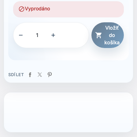
block
Vyprodáno
Vložiť



do
košíka
SDÍLET