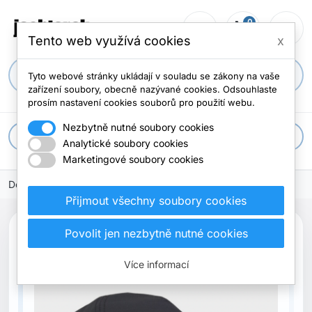
0
person_outline
shopping_cart
menu
0 položek
Tento web využívá cookies
x
search
Tyto webové stránky ukládají v souladu se zákony na vaše
zařízení soubory, obecně nazývané cookies. Odsouhlaste
prosím nastavení cookies souborů pro použití webu.
Nezbytně nutné soubory cookies
apps
Všechny kategorie
Analytické soubory cookies
Marketingové soubory cookies
Domů
Přijmout všechny soubory cookies
Povolit jen nezbytně nutné cookies
Vyprodáno
Více informací