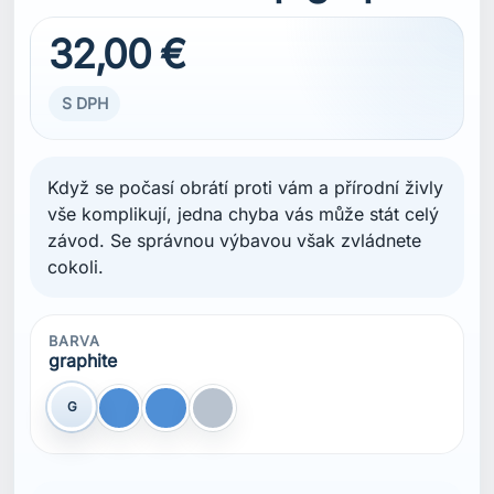
32,00 €
S DPH
Když se počasí obrátí proti vám a přírodní živly
vše komplikují, jedna chyba vás může stát celý
závod. Se správnou výbavou však zvládnete
cokoli.
BARVA
graphite
G
Blue
Dark Blue
Dark Silver