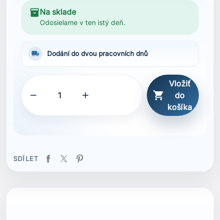
inventory_2
Na sklade
Odosielame v ten istý deň.
local_shipping
Dodání do dvou pracovních dnů
Vložiť



do
košíka
SDÍLET