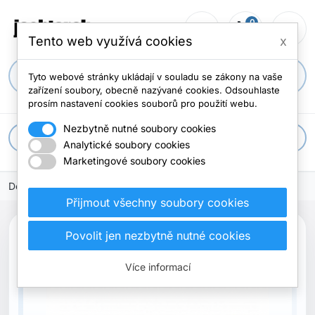
0
person_outline
shopping_cart
menu
0 položek
Tento web využívá cookies
x
search
Tyto webové stránky ukládají v souladu se zákony na vaše
zařízení soubory, obecně nazývané cookies. Odsouhlaste
prosím nastavení cookies souborů pro použití webu.
Nezbytně nutné soubory cookies
apps
Všechny kategorie
Analytické soubory cookies
Marketingové soubory cookies
Domů
Přijmout všechny soubory cookies
Povolit jen nezbytně nutné cookies
Více informací