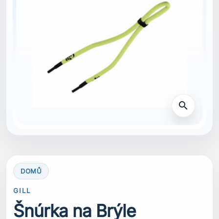
search
DOMŮ
GILL
Šnúrka na Brýle