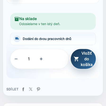
inventory_2
Na sklade
Odosielame v ten istý deň.
local_shipping
Dodání do dvou pracovních dnů
Vložiť



do
košíka
SDÍLET