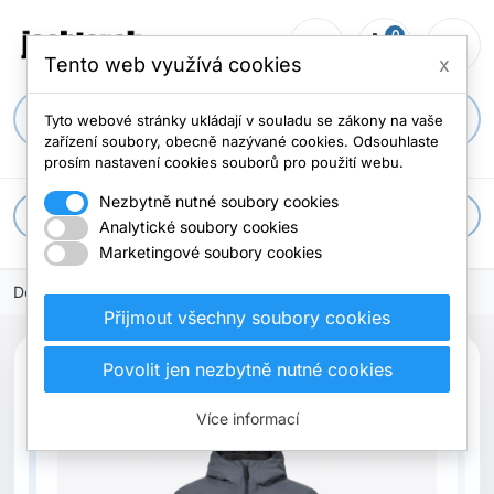
0
person_outline
shopping_cart
menu
0 položek
Tento web využívá cookies
x
search
Tyto webové stránky ukládají v souladu se zákony na vaše
zařízení soubory, obecně nazývané cookies. Odsouhlaste
prosím nastavení cookies souborů pro použití webu.
Nezbytně nutné soubory cookies
apps
Všechny kategorie
Analytické soubory cookies
Marketingové soubory cookies
Domů
Přijmout všechny soubory cookies
Povolit jen nezbytně nutné cookies
Více informací