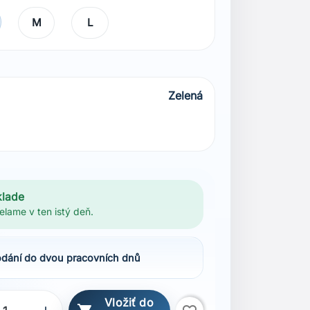
M
L
Zelená
klade
elame v ten istý deň.
dání do dvou pracovních dnů
Vložiť do