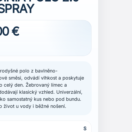
SPRAY
00 €
rodyšné polo z bavlněno-
ové směsi, odvádí vlhkost a poskytuje
o celý den. Žebrovaný límec a
odávají klasický vzhled. Univerzální,
ako samostatný kus nebo pod bundu.
o život u vody i běžné nošení.
S