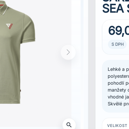
SEA 
69,
S DPH
Next
Lehké a p
polyester
pohodlí p
manžety d
vhodné j
Skvělé pr
search
VELIKOST