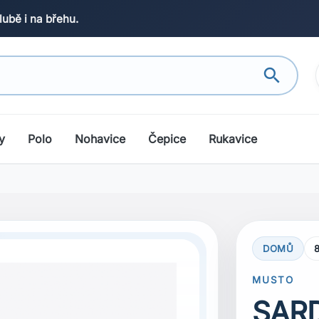
lubě i na břehu.
search
y
Polo
Nohavice
Čepice
Rukavice
DOMŮ
MUSTO
SARD