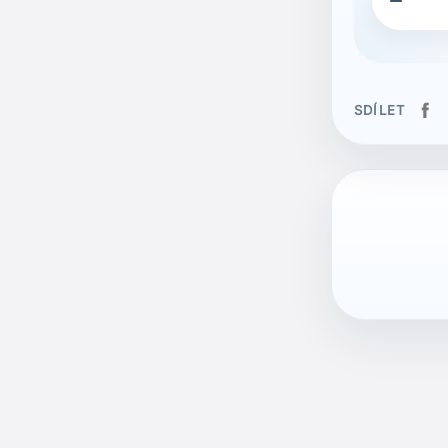

SDÍLET