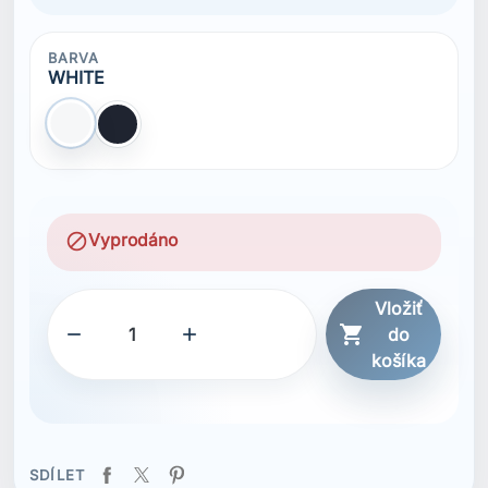
BARVA
WHITE
WHITE
BLACK
block
Vyprodáno
Vložiť



do
košíka
SDÍLET