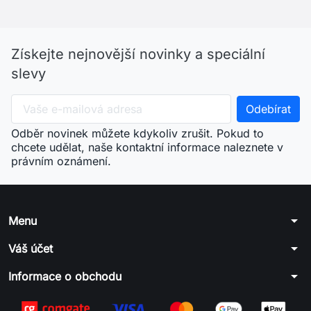
Získejte nejnovější novinky a speciální
slevy
Odběr novinek můžete kdykoliv zrušit. Pokud to
chcete udělat, naše kontaktní informace naleznete v
právním oznámení.
arrow_drop_down
Menu
arrow_drop_down
Váš účet
arrow_drop_down
Informace o obchodu