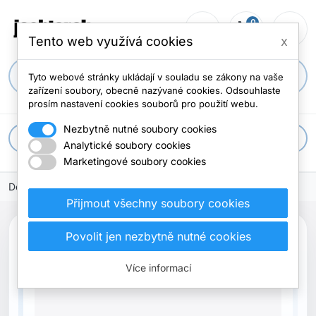
0
person_outline
shopping_cart
menu
0 položek
Tento web využívá cookies
x
search
Tyto webové stránky ukládají v souladu se zákony na vaše
zařízení soubory, obecně nazývané cookies. Odsouhlaste
prosím nastavení cookies souborů pro použití webu.
Nezbytně nutné soubory cookies
apps
Všechny kategorie
Analytické soubory cookies
Marketingové soubory cookies
Domů
Přijmout všechny soubory cookies
Povolit jen nezbytně nutné cookies
Vyprodáno
Více informací