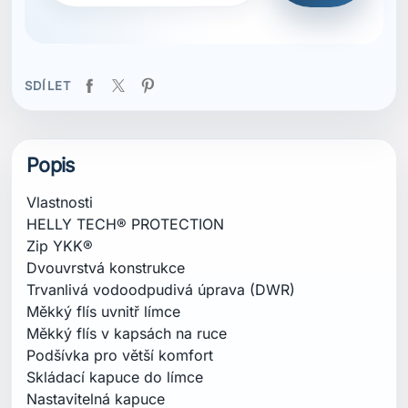
Měkký flís uvnitř límce
Měkký flís v kapsách na ruce
Podšívka pro větší komfort
Skládací kapuce do límce
Nastavitelná kapuce
Vnitřní poutko na zavěšení
Vnější poutko na zavěšení
Zip pro umístění výšivky/loga
Nastavitelný spodní lem
Nastavitelné manžety
Náprsní kapsa se zapínáním na zip
Kapsy na ruce se zapínáním na zip
Potisk loga
bluesign® hlavní materiál
Složení
Vrchní vrstva: 100 % polyester - Podšívka: 100 %
polyester