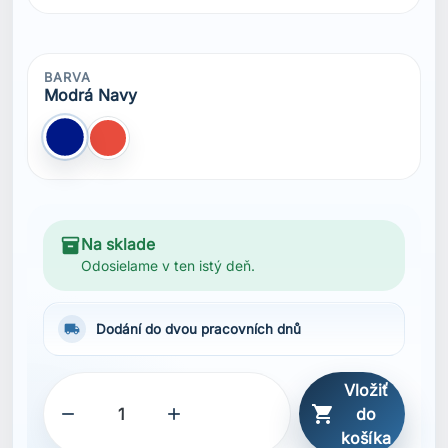
Vložiť



do
košíka
SDÍLET
Popis
Vlastnosti
HELLY TECH® PROTECTION
Zip YKK®
Dvouvrstvá konstrukce
Trvanlivá vodoodpudivá úprava (DWR)