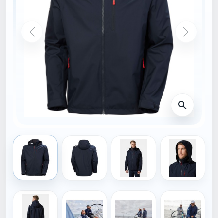
DOMŮ
34443_597-S
HELLY HANSEN
Helly Hansen CREW
HOODED JACKET 2.0