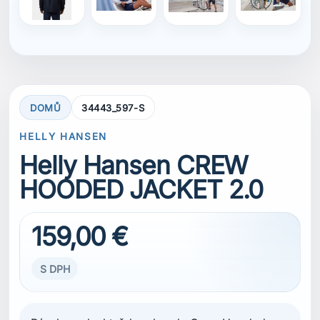
159,00 €
S DPH
Pánskou plachtařskou bundu Crew Hooded
Sailing Jacket 2.0 jsme vybavili technologií
HELLY TECH® Protection, díky které je
nepromokavá, větruodolná a prodyšná.
Vylepšený design umožňuje větší volnost
pohybu díky tvarovaným loktům a ramenům.
Kapuce poskytuje dodatečnou ochranu před
nepříznivým počasím a lze ji schovat do límce,
když ji nepotřebujete. Mezi další funkce patří
přední YKK® Vislon® zip odolný proti korozi
způsobené slanou vodou a kapsy na ruce
zarovnané se švem bundy pro uspořádaný
vzhled.