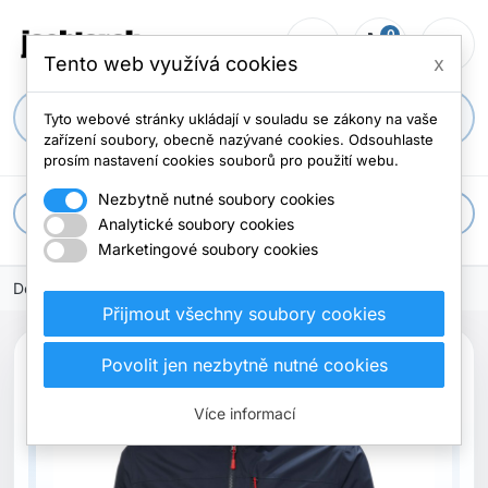
0
person_outline
shopping_cart
menu
0 položek
Tento web využívá cookies
x
search
Tyto webové stránky ukládají v souladu se zákony na vaše
zařízení soubory, obecně nazývané cookies. Odsouhlaste
prosím nastavení cookies souborů pro použití webu.
Nezbytně nutné soubory cookies
apps
Všechny kategorie
Analytické soubory cookies
Marketingové soubory cookies
Domů
Přijmout všechny soubory cookies
search
Povolit jen nezbytně nutné cookies
Previous
Next
Více informací