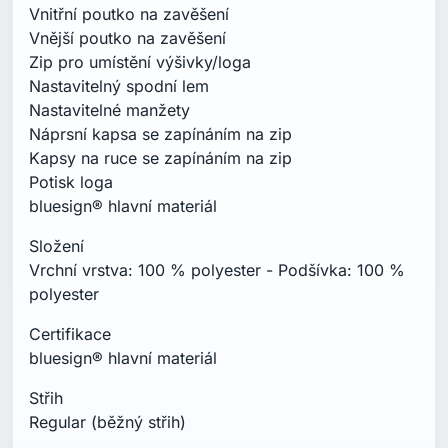
Certifikace
bluesign® hlavní materiál
Střih
Regular (běžný střih)
Specifikace
Délka zad: 75 cm
Péče o praní
Praní v pračce v mírně teplé vodě - 40° C jemný
cyklus, Nepoužívat bělidlo, Sušit v sušičce - nízká
teplota, Žehlit při nízké teplotě, Nečistit chemicky.
Před praním zapnout zipy, Nenamáčet, Nepoužívat
aviváž, Sušit v sušičce pro reaktivaci
vodoodpudivé úpravy, Prát tmavé barvy odděleně,
Používat tekutý prací prostředek, Používat
speciální prací prostředky na technické oblečení.
Technologie