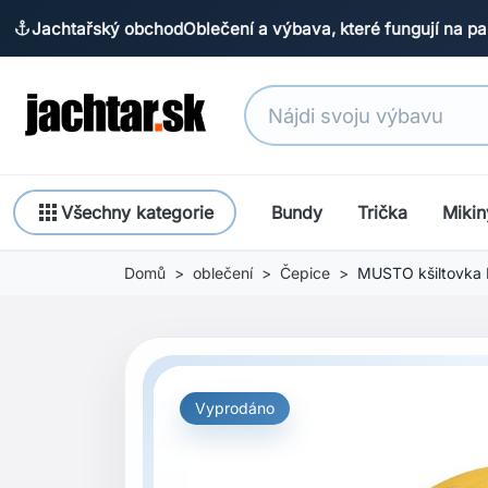
Jachtařský obchod
Oblečení a výbava, které fungují na pa
anchor
apps
Všechny kategorie
Bundy
Trička
Mikin
Domů
oblečení
Čepice
MUSTO kšiltovka
Vyprodáno