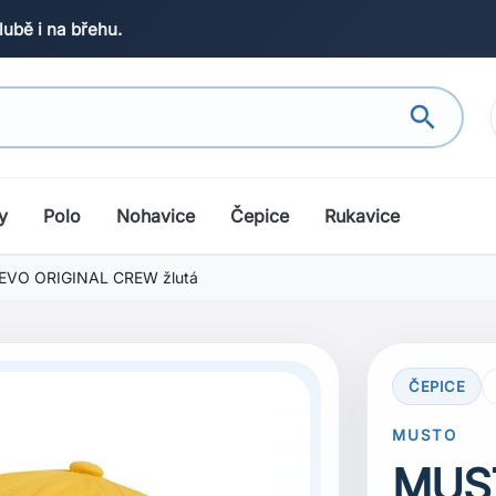
lubě i na břehu.
search
y
Polo
Nohavice
Čepice
Rukavice
 EVO ORIGINAL CREW žlutá
ČEPICE
MUSTO
MUST