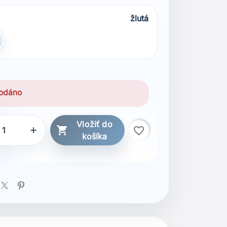
žlutá
odáno
Vložiť do

favorite_border

košíka