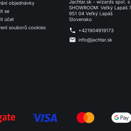
Jachtar.sk - wizards spol. s 
vání objednávky
SHOWROOM: Veľký Lapáš 
it se
951 04 Veľký Lapáš
it účet
Slovensko
vení souborů cookies
phone
+421904919173
mail
info@jachtar.sk