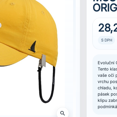
ORIG
28,
S DPH
Evoluční 
Tento kla
vaše oči
vrchu posk
chladu, k
pásek po
klipu zab
podmínká
search