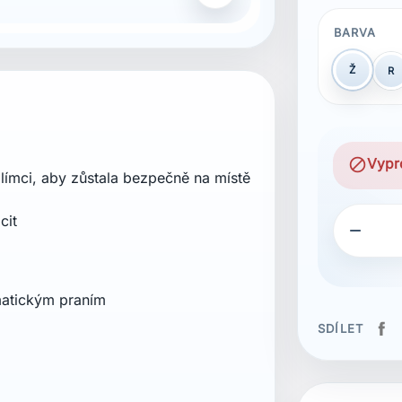
BARVA
Ž
R
block
Vypr
límci, aby zůstala bezpečně na místě
cit

matickým praním
SDÍLET