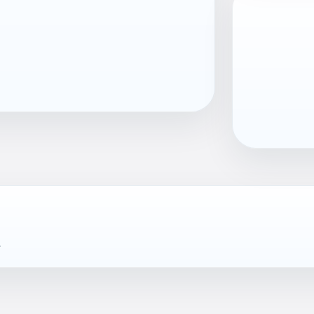
ean13
704005893