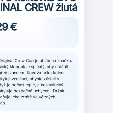
INAL CREW žlutá
29 €
Originál Crew Cap je oblíbená značka.
sický klobouk je špičatý, aby chránil
 před sluncem. Kovová očka kolem
ytují ventilaci, abyste zůstali v
dyž je počasí teplé, a nastavitelný
skytuje bezpečné uchycení. Držák
raňuje jeho ztrátě ve větrných
ch.