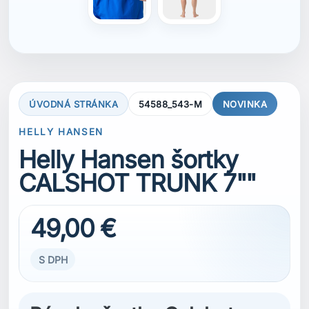
ÚVODNÁ STRÁNKA
54588_543-M
NOVINKA
HELLY HANSEN
Helly Hansen šortky
CALSHOT TRUNK 7""
49,00 €
S DPH