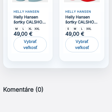
HELLY HANSEN
HELLY HANSEN
Helly Hansen
Helly Hansen
šortky CALSHOT
šortky CALSHOT
TRUNK 7""
TRUNK 7""
M
L
XL
XXL
S
M
L
XXL
49,00 €
49,00 €
Vybrať
Vybrať
veľkosť
veľkosť
Komentáre (0)