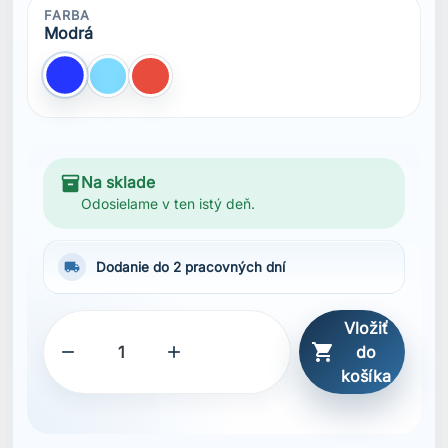
FARBA
Modrá
Modrá
bledo Modrá
Červená
inventory_2
Na sklade
Odosielame v ten istý deň.
local_shipping
Dodanie do 2 pracovných dní
Vložiť



do
košíka