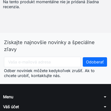
Na tento produkt momentálne nie je pridaná žiadna
recenzia.
Získajte najnovšie novinky a špeciálne
zľavy
Odber noviniek môžete kedykoľvek zrušiť. Ak to
chcete urobiť, kontaktujte nás.
arrow_drop_down
Menu
arrow_drop_down
Váš účet