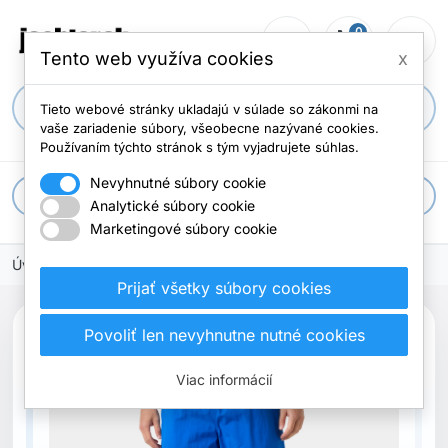
0
person_outline
shopping_cart
menu
Počet položi
Tento web využíva cookies
x
search
Tieto webové stránky ukladajú v súlade so zákonmi na
vaše zariadenie súbory, všeobecne nazývané cookies.
Používaním týchto stránok s tým vyjadrujete súhlas.
Nevyhnutné súbory cookie
apps
Všetky kategórie
Analytické súbory cookie
Marketingové súbory cookie
Úvodná stránka
Prijať všetky súbory cookies
Povoliť len nevyhnutne nutné cookies
Novinka
Viac informácií